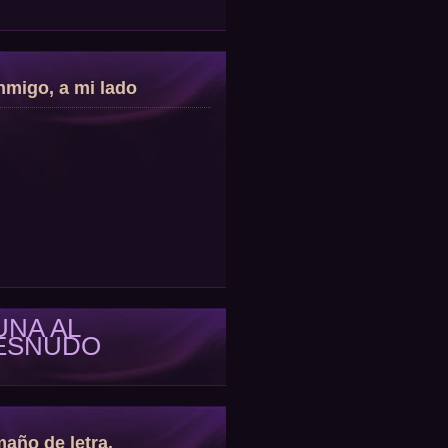
migo, a mi lado
UNA AL
ESNUDO
año de letra.