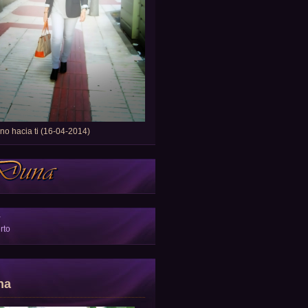
o hacia ti (16-04-2014)
a
rto
na