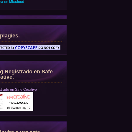
na
on
Mixcloud
plagies.
g Registrado en Safe
ative.
trado en Safe Creative