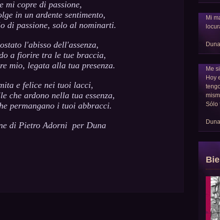
e mi copre di passione,
olge in un ardente sentimento,
Mi ma
o di passione, solo al nominarti.
locur
stato l'abisso dell'assenza,
Dun
do a fiorire tra le tue braccia,
re mio, legata alla tua presenza.
Me si
Hoy 
ita e felice nei tuoi lacci,
tengo
lle che ardono nella tua essenza,
mism
Sólo 
e permangano i tuoi abbracci.
Dun
ne di Pietro Adorni per Duna
Bie