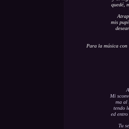
quedé, m
Atrap
mis pupi
desean
Para la música con l
A
Mi sconv
ma al 
tendo l
ed entro
Tu se