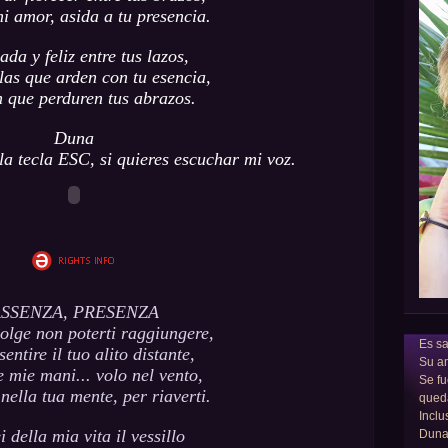
i amor, asida a tu presencia.
ada y feliz entre tus lazos,
las que arden con tu esencia,
 que perduren tus abrazos.
Duna
a tecla ESC, si quieres escuchar mi voz.
SSENZA, PRESENZA
olge non poterti raggiungere,
Es sa
sentire il tuo alito distante,
Su am
e mie mani... volo nel vento,
Se fu
 nella tua mente, per riaverti.
qued
Inclu
i della mia vita il vessillo
Dun