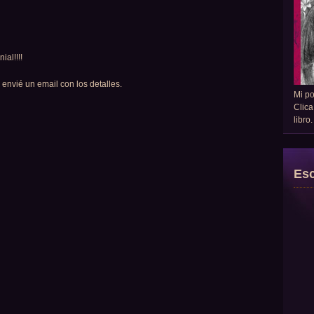
ial!!!!
 envié un email con los detalles.
Mi p
Clica
libro
Esc