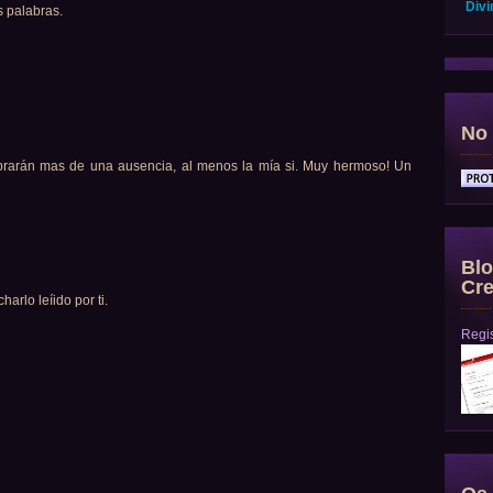
Divi
s palabras.
No 
brarán mas de una ausencia, al menos la mía si. Muy hermoso! Un
Blo
Cre
arlo leíido por ti.
Regis