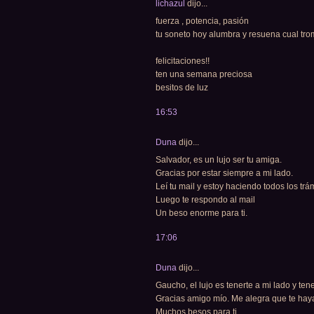
lichazul
dijo...
fuerza , potencia, pasión
tu soneto hoy alumbra y resuena cual tr
felicitaciones!!
ten una semana preciosa
besitos de luz
16:53
Duna
dijo...
Salvador, es un lujo ser tu amiga.
Gracias por estar siempre a mi lado.
Leí tu mail y estoy haciendo todos los trámi
Luego te respondo al mail
Un beso enorme para ti.
17:06
Duna
dijo...
Gaucho, el lujo es tenerte a mi lado y tene
Gracias amigo mío. Me alegra que te hay
Muchos besos para ti.