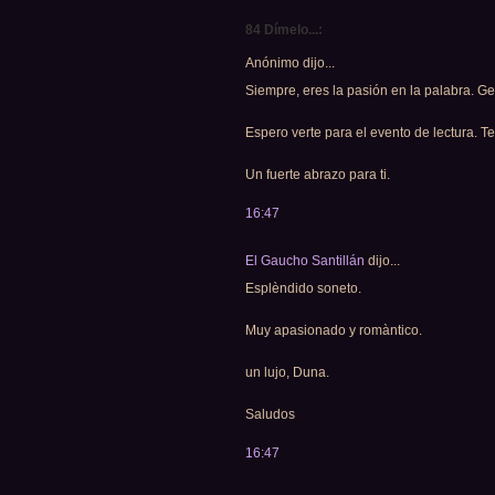
84 Dímelo...:
Anónimo dijo...
Siempre, eres la pasión en la palabra. Gen
Espero verte para el evento de lectura. Te
Un fuerte abrazo para ti.
16:47
El Gaucho Santillán
dijo...
Esplèndido soneto.
Muy apasionado y romàntico.
un lujo, Duna.
Saludos
16:47