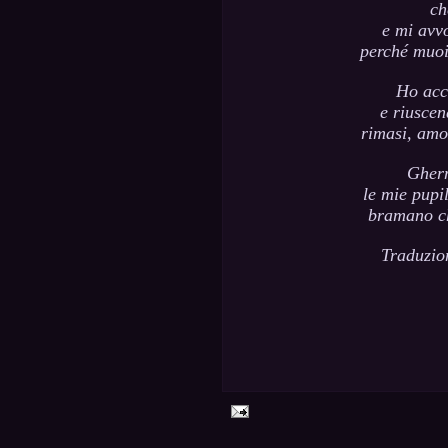
ch
e mi avv
perché muoi
Ho acco
e riuscen
rimasi, amo
Gherm
le mie pupi
bramano ch
Traduzio