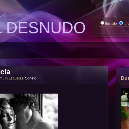
L DESNUDO
this site
th
cia
Du
 m., in Etiquetas:
Soneto