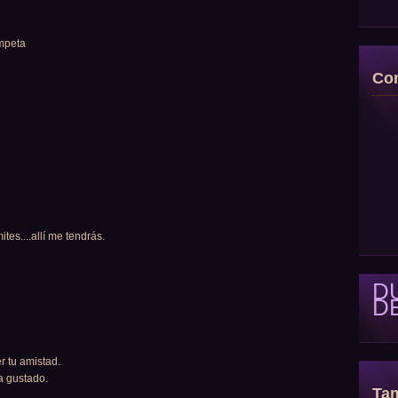
ompeta
Con
tes....allí me tendrás.
D
D
r tu amistad.
a gustado.
Tam