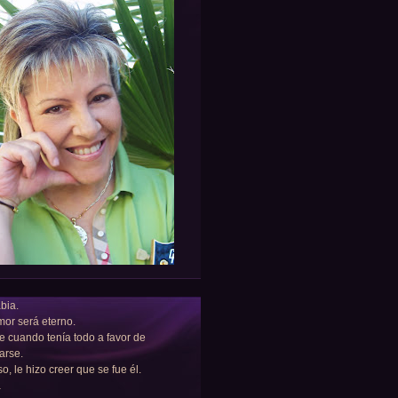
bia.
or será eterno.
e cuando tenía todo a favor de
arse.
so, le hizo creer que se fue él.
a