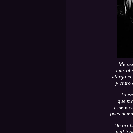
Me per
mas al s
alargo mi
y entro 
Tú er
que me
y me env
pues muero
He orill
y al log