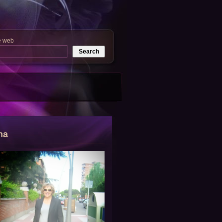
e web
na