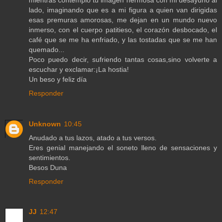
lado, imaginando que es a mi figura a quien van dirigidas
esas premuras amorosas, me dejan en un mundo nuevo
inmerso, con el cuerpo patitieso, el corazón desbocado, el
café que se me ha enfriado, y las tostadas que se me han
quemado...
Poco puedo decir, sufriendo tantas cosas,sino volverte a
escuchar y exclamar:¡La hostia!
Un beso y feliz día
Responder
Unknown
10:45
Anudado a tus lazos, atado a tus versos.
Eres genial manejando el soneto lleno de sensaciones y
sentimientos.
Besos Duna
Responder
JJ
12:47