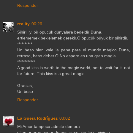
Responder
reality
00:26
Sihirli iyi bir öpücük dünyalara bedeldir
Duna
,
ertlememek,beklelemek gerekir.O öpücük büyük bir sihirdir.
**********
Un beso bien vale la pena para el mundo mágico Duna,
retraso, beso deber.O No espere es una gran magia.
************
A good kiss is worth to the magic world, not to wait for it..not
for future..This kiss is a great magic.
Gracias,
Un beso
Responder
La Guera Rodríguez
03:02
Mi Amor tampoco admite demora...
el amor urge poder demostrarse, sentirse, vivirse...