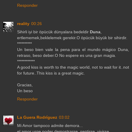
Responder
reality
00:26
Sihirli iyi bir öpücük dünyalara bedeldir
Duna
,
ertlememek,beklelemek gerekir.O öpücük büyük bir sihirdir.
**********
Un beso bien vale la pena para el mundo mágico Duna,
retraso, beso deber.O No espere es una gran magia.
************
A good kiss is worth to the magic world, not to wait for it..not
for future..This kiss is a great magic.
Gracias,
Un beso
Responder
La Guera Rodríguez
03:02
Mi Amor tampoco admite demora...
el amor urge poder demostrarse, sentirse, vivirse...