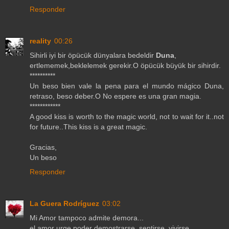
Responder
reality
00:26
Sihirli iyi bir öpücük dünyalara bedeldir
Duna
,
ertlememek,beklelemek gerekir.O öpücük büyük bir sihirdir.
**********
Un beso bien vale la pena para el mundo mágico Duna,
retraso, beso deber.O No espere es una gran magia.
************
A good kiss is worth to the magic world, not to wait for it..not
for future..This kiss is a great magic.
Gracias,
Un beso
Responder
La Guera Rodríguez
03:02
Mi Amor tampoco admite demora...
el amor urge poder demostrarse, sentirse, vivirse...