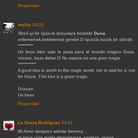
Responder
reality
00:26
Sihirli iyi bir öpücük dünyalara bedeldir
Duna
,
ertlememek,beklelemek gerekir.O öpücük büyük bir sihirdir.
**********
Un beso bien vale la pena para el mundo mágico Duna,
retraso, beso deber.O No espere es una gran magia.
************
A good kiss is worth to the magic world, not to wait for it..not
for future..This kiss is a great magic.
Gracias,
Un beso
Responder
La Guera Rodríguez
03:02
Mi Amor tampoco admite demora...
el amor urge poder demostrarse, sentirse, vivirse...