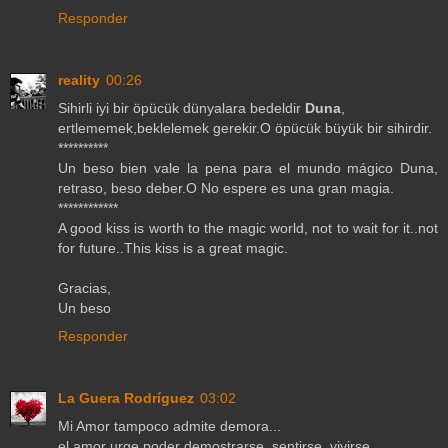
Responder
reality
00:26
Sihirli iyi bir öpücük dünyalara bedeldir
Duna
,
ertlememek,beklelemek gerekir.O öpücük büyük bir sihirdir.
**********
Un beso bien vale la pena para el mundo mágico Duna,
retraso, beso deber.O No espere es una gran magia.
************
A good kiss is worth to the magic world, not to wait for it..not
for future..This kiss is a great magic.
Gracias,
Un beso
Responder
La Guera Rodríguez
03:02
Mi Amor tampoco admite demora...
el amor urge poder demostrarse, sentirse, vivirse...