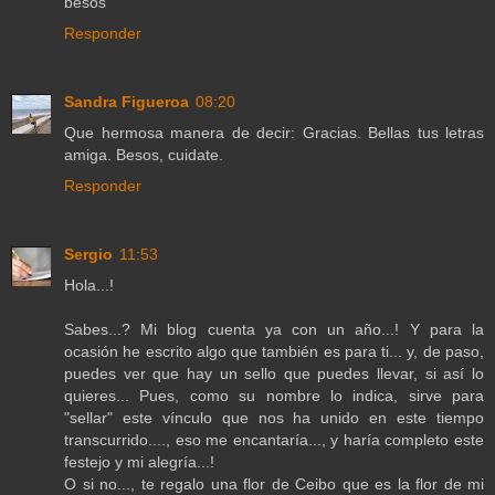
besos
Responder
Sandra Figueroa
08:20
Que hermosa manera de decir: Gracias. Bellas tus letras
amiga. Besos, cuidate.
Responder
Sergio
11:53
Hola...!
Sabes...? Mi blog cuenta ya con un año...! Y para la
ocasión he escrito algo que también es para ti... y, de paso,
puedes ver que hay un sello que puedes llevar, si así lo
quieres... Pues, como su nombre lo indica, sirve para
"sellar" este vínculo que nos ha unido en este tiempo
transcurrido...., eso me encantaría..., y haría completo este
festejo y mi alegría...!
O si no..., te regalo una flor de Ceibo que es la flor de mi