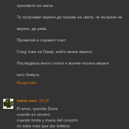
греховете на света.
Те получават вериги да покаже на света, че въпреки че
вериги, да рева.
Прометей е първият поет.
След това на Омир, който визия верига.
Последваха много поети и всички носеха вериги
като бижута.
Responder
maria varu
14:26
El amor, querida Duna
cuando es sincero
cuando brota y mana del corazón
no sabe más que dar belleza