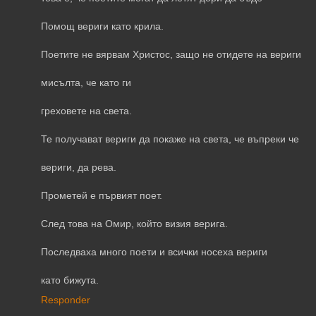
Помощ вериги като крила.
Поетите не вярвам Христос, защо не отидете на вериги
мисълта, че като ги
греховете на света.
Те получават вериги да покаже на света, че въпреки че
вериги, да рева.
Прометей е първият поет.
След това на Омир, който визия верига.
Последваха много поети и всички носеха вериги
като бижута.
Responder