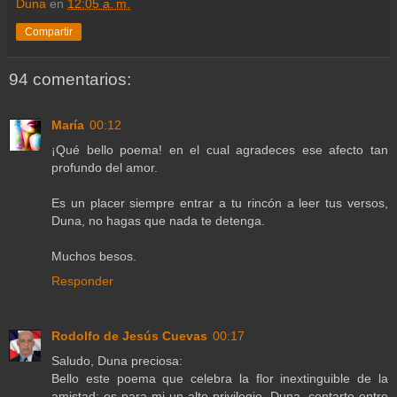
Duna
en
12:05 a. m.
Compartir
94 comentarios:
María
00:12
¡Qué bello poema! en el cual agradeces ese afecto tan
profundo del amor.
Es un placer siempre entrar a tu rincón a leer tus versos,
Duna, no hagas que nada te detenga.
Muchos besos.
Responder
Rodolfo de Jesús Cuevas
00:17
Saludo, Duna preciosa:
Bello este poema que celebra la flor inextinguible de la
amistad; es para mi un alto privilegio, Duna, contarte entre