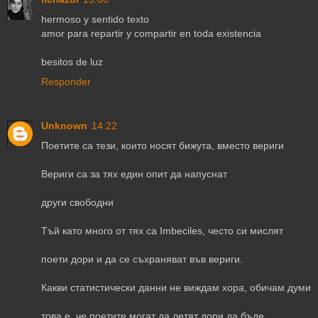
hermoso y sentido texto
amor para repartir y compartir en toda existencia
besitos de luz
Responder
Unknown
14:22
Поетите са тези, които носят бижута, вместо вериги
Вериги са за тях един опит да напуснат
други свободни
Тъй като много от тях са Imbeciles, често си мислят
поети дори и да се съхраняват във вериги.
Какви статистически данни не виждам хора, обичам думи
това е, че поетите могат да летят дори да бъде