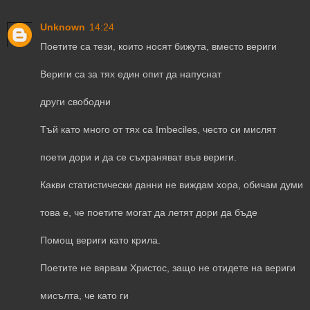
Unknown
14:24
Поетите са тези, които носят бижута, вместо вериги
Вериги са за тях един опит да напуснат
други свободни
Тъй като много от тях са Imbeciles, често си мислят
поети дори и да се съхраняват във вериги.
Какви статистически данни не виждам хора, обичам думи
това е, че поетите могат да летят дори да бъде
Помощ вериги като крила.
Поетите не вярвам Христос, защо не отидете на вериги
мисълта, че като ги