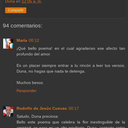
Duna
en
12:05 a. m.
Compartir
94 comentarios:
María
00:12
¡Qué bello poema! en el cual agradeces ese afecto tan
profundo del amor.
Es un placer siempre entrar a tu rincón a leer tus versos,
Duna, no hagas que nada te detenga.
Muchos besos.
Responder
Rodolfo de Jesús Cuevas
00:17
Saludo, Duna preciosa:
Bello este poema que celebra la flor inextinguible de la
amistad; es para mi un alto privilegio, Duna, contarte entre