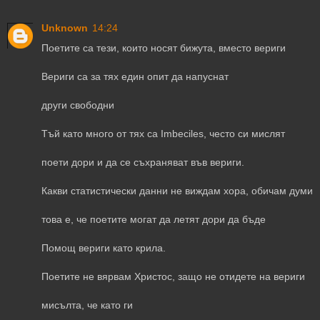
Unknown
14:24
Поетите са тези, които носят бижута, вместо вериги
Вериги са за тях един опит да напуснат
други свободни
Тъй като много от тях са Imbeciles, често си мислят
поети дори и да се съхраняват във вериги.
Какви статистически данни не виждам хора, обичам думи
това е, че поетите могат да летят дори да бъде
Помощ вериги като крила.
Поетите не вярвам Христос, защо не отидете на вериги
мисълта, че като ги