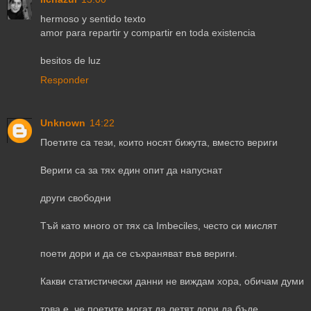
hermoso y sentido texto
amor para repartir y compartir en toda existencia
besitos de luz
Responder
Unknown
14:22
Поетите са тези, които носят бижута, вместо вериги
Вериги са за тях един опит да напуснат
други свободни
Тъй като много от тях са Imbeciles, често си мислят
поети дори и да се съхраняват във вериги.
Какви статистически данни не виждам хора, обичам думи
това е, че поетите могат да летят дори да бъде