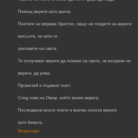
Помощ вериги като крила.
Поетите не вярвам Христос, защо не отидете на вериги
мисълта, че като ги
греховете на света.
Те получават вериги да покаже на света, че въпреки че
вериги, да рева.
Прометей е първият поет.
След това на Омир, който визия верига.
Последваха много поети и всички носеха вериги
като бижута.
Responder