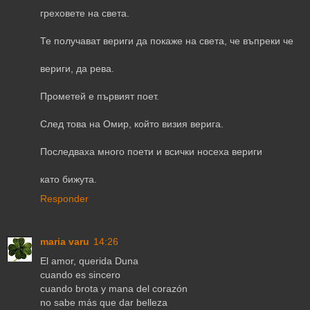
греховете на света.
Те получават вериги да покаже на света, че въпреки че
вериги, да рева.
Прометей е първият поет.
След това на Омир, който визия верига.
Последваха много поети и всички носеха вериги
като бижута.
Responder
maria varu
14:26
El amor, querida Duna
cuando es sincero
cuando brota y mana del corazón
no sabe más que dar belleza