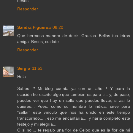
besos
Responder
Sandra Figueroa
08:20
Que hermosa manera de decir: Gracias. Bellas tus letras
amiga. Besos, cuidate.
Responder
Sergio
11:53
Hola...!
Sabes...? Mi blog cuenta ya con un año...! Y para la
ocasión he escrito algo que también es para ti... y, de paso,
puedes ver que hay un sello que puedes llevar, si así lo
quieres... Pues, como su nombre lo indica, sirve para
"sellar" este vínculo que nos ha unido en este tiempo
transcurrido...., eso me encantaría..., y haría completo este
festejo y mi alegría...!
O si no..., te regalo una flor de Ceibo que es la flor de mi