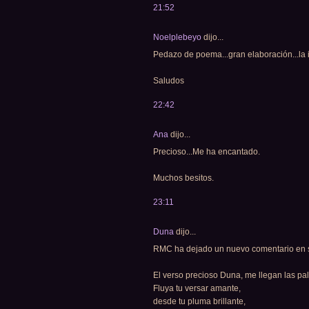
21:52
Noelplebeyo
dijo...
Pedazo de poema...gran elaboración...la
Saludos
22:42
Ana
dijo...
Precioso...Me ha encantado.
Muchos besitos.
23:11
Duna
dijo...
RMC ha dejado un nuevo comentario en su 
El verso precioso Duna, me llegan las pa
Fluya tu versar amante,
desde tu pluma brillante,