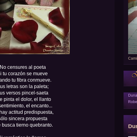
Camin
No censures al poeta
i tu corazón se mueve
ando tu fibra conmueve.
us letras son la paleta;
us versos pincel-saeta
Dun
e pinta el dolor, el llanto
Robe
sentimiento, el encanto...
hay actitud predispuesta,
sólo sincera propuesta
 busca tierno quebranto.
Du