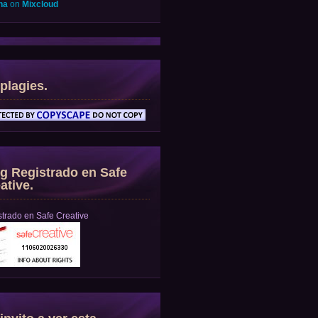
na
on
Mixcloud
plagies.
g Registrado en Safe
ative.
trado en Safe Creative