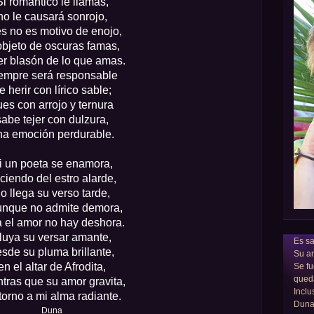
Si romántico le llamas,
no le causará sonrojo,
s no es motivo de enojo,
objeto de oscuras famas,
r blasón de lo que amas.
empre será responsable
e herir con lírico sable;
ues con arrojo y ternura
sabe tejer con dulzura,
na emoción perdurable.
i un poeta se enamora,
ciendo del estro alarde,
o llega su verso tarde,
unque no admite demora,
a el amor no hay deshora.
luya su versar amante,
Es sa
sde su pluma brillante,
Su am
en el altar de Afrodita,
Se fu
qued
tras que su amor gravita,
Inclu
torno a mi alma radiante.
Dun
Duna