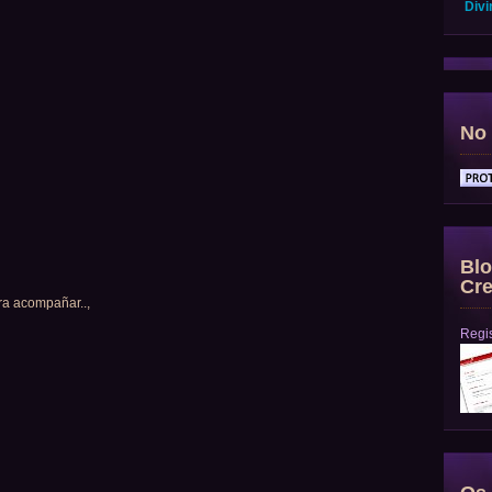
Divi
No 
Blo
Cre
ra acompañar..,
Regis