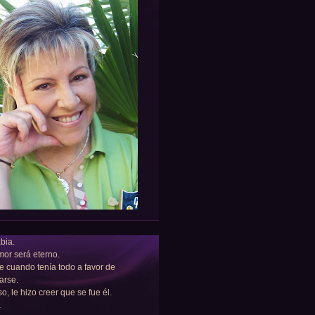
bia.
or será eterno.
e cuando tenía todo a favor de
arse.
so, le hizo creer que se fue él.
a