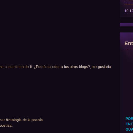
10
1
Ent
se contaminen de tí. ¿Podré acceder a tus otros blogs?, me gustaría
POE
ma: Antología de la poesía
ENT
poetisa.
GUA