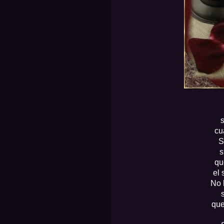
s
cu
S
s
qu
el 
No 
que