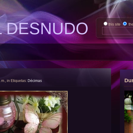
L DESNUDO
this site
th
Du
. m., in Etiquetas:
Décimas