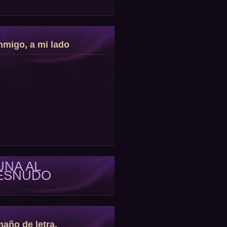
migo, a mi lado
UNA AL
ESNUDO
año de letra.