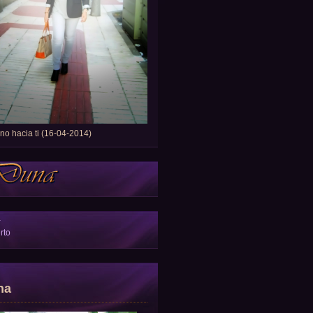
o hacia ti (16-04-2014)
a
rto
na