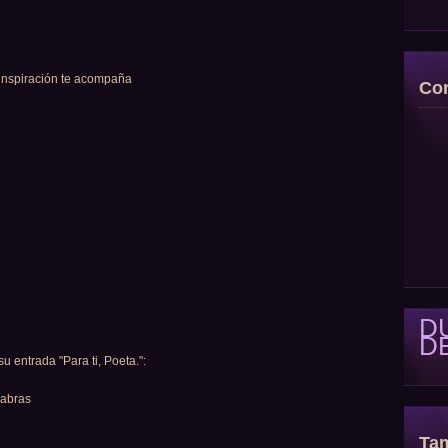
 inspiración te acompaña
Con
D
D
entrada "Para ti, Poeta.":
labras
Tam