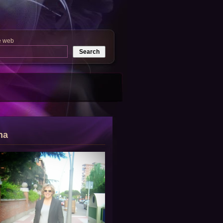
e web
na