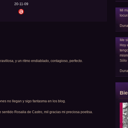
20-11-09
Mi ma
locur
Dun
Me si
Hoy 
tengo
mism
Sólo 
villosa, y un ritmo endiablado, contagioso, perfecto.
Dun
Bie
iones no llegan y sigo fantasma en los blog.
sentido Rosalia de Castro, mil gracias mi preciosa poetisa.