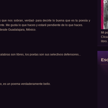
s que nos sobran, verdad- para decirte lo buena que es tu poesía y
ente. Me gusta lo que haces y estaré pendiente de lo que haces.
 desde Guadalajara, México.
Mi p
Clica
libro
palabras son libres, los poetas son sus selectivos defensores...
Esc
lo, es un poema verdaderamente bello.