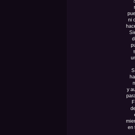
pue
ni 
hace
Si
d
p
u
S
ha
n
y a
par
F
de
mien
en 