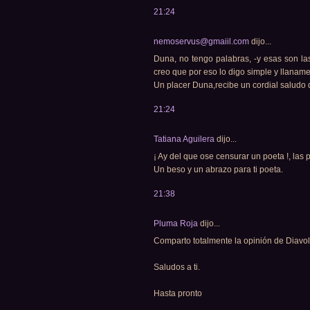
21:24
nemoservus@gmaiil.com
dijo...
Duna, no tengo palabras, -y esas son la
creo que por eso lo digo simple y llanam
Un placer Duna,recibe un cordial saludo
21:24
Tatiana Aguilera
dijo...
¡ Ay del que ose censurar un poeta !, las 
Un beso y un abrazo para ti poeta.
21:38
Pluma Roja
dijo...
Comparto totalmente la opinión de Diavo
Saludos a ti.
Hasta pronto