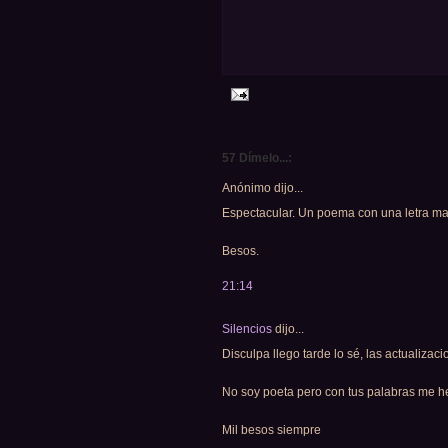
57 Dímelo...:
Anónimo dijo...
Espectacular. Un poema con una letra mara
Besos.
21:14
Silencios
dijo...
Disculpa llego tarde lo sé, las actualizac
No soy poeta pero con tus palabras me he 
Mil besos siempre