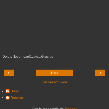
Déjate llevar, expláyate...Gracias
‹
›
Inicio
Ver versión web
Duna
Roberto
Con la tecnología de
Blogger
.