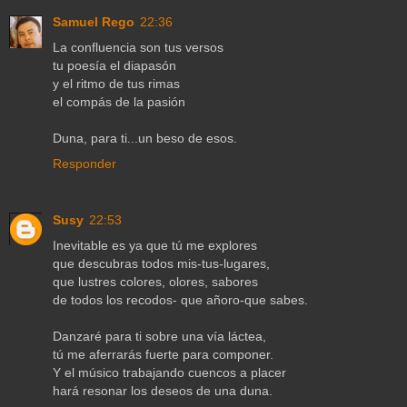
Samuel Rego
22:36
La confluencia son tus versos
tu poesía el diapasón
y el ritmo de tus rimas
el compás de la pasión
Duna, para ti...un beso de esos.
Responder
Susy
22:53
Inevitable es ya que tú me explores
que descubras todos mis-tus-lugares,
que lustres colores, olores, sabores
de todos los recodos- que añoro-que sabes.
Danzaré para ti sobre una vía láctea,
tú me aferrarás fuerte para componer.
Y el músico trabajando cuencos a placer
hará resonar los deseos de una duna.