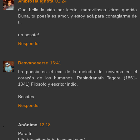
Ambrosía ignota
01:24
Que bella la vida por leerte. maravillosas letras querida
Duna, tu poesía es amor, y estoy acá para contagiarme de
ti.
un besote!
Responder
Desvanecerse
16:41
La poesía es el eco de la melodía del universo en el
corazón de los humanos. Rabindranath Tagore (1861-
1941) Filósofo y escritor indio.
Besotes
Responder
Anónimo
12:18
Para ti:
http://respitando-te.blogspot.com/