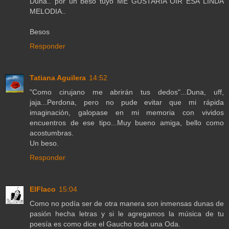
Duna.. por un beso tuyo ME GUSTARIA OIR ESA LINDA
MELODIA..
Besos
Responder
Tatiana Aguilera
14:52
"Como cirujano me abrirán tus dedos"...Duna, uff,
jaja...Perdona, pero no pude evitar que mi rápida
imaginación, galopase en mi memoria con vividos
encuentros de ese tipo...Muy bueno amiga, bello como
acostumbras.
Un beso.
Responder
ElFlaco
15:04
Como no podía ser de otra manera son inmensas dunas de
pasión hecha letras y si le agregamos la música de tu
poesía es como dice el Gaucho toda una Oda.