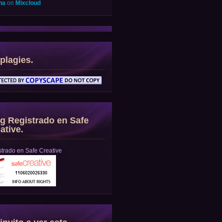
na
on
Mixcloud
plagies.
g Registrado en Safe
ative.
trado en Safe Creative