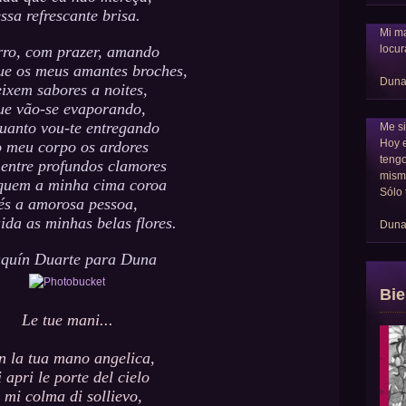
essa refrescante brisa.
Mi ma
locur
ro, com prazer, amando
ue os meus amantes broches,
Dun
ixem sabores a noites,
ue vão-se evaporando,
uanto vou-te entregando
Me si
Hoy 
 meu corpo os ardores
tengo
 entre profundos clamores
mism
quem a minha cima coroa
Sólo 
és a amorosa pessoa,
ida as minhas belas flores.
Dun
quín Duarte para Duna
Bie
Le tue mani...
n la tua mano angelica,
 apri le porte del cielo
 mi colma di sollievo,