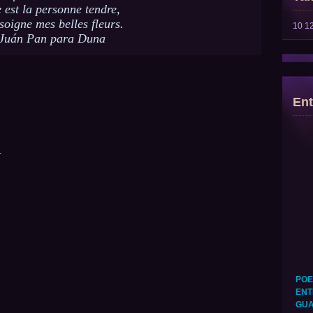
e est la personne tendre,
soigne mes belles fleurs.
10
1
Juán Pan para Duna
Ent
.
POE
ENT
GUA