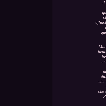
il
qu
c
affinc
que
Muo
benc
la
ch
d
dic
che 
che 
P