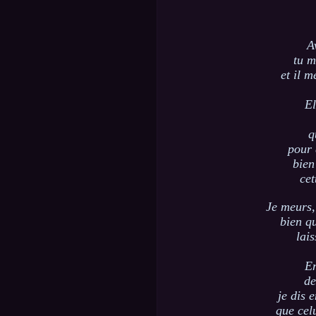
A
tu m
et il m
El
q
pour 
bien
cet
Je meurs,
bien q
lai
En
de
je dis 
que cel