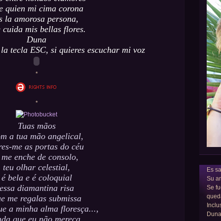
e quien mi cima corona
s la amorosa persona,
 cuida mis bellas flores.
Duna
la tecla ESC, si quieres escuchar mi voz
*
*
Tuas mãos
m a tua mão angelical,
res-me as portas do céu
 me enche de consolo,
teu olhar celestial,
Es sa
é bela e é coloquial
Su am
essa diamantina risa
Se fu
qued
e me regalas submissa
Inclu
e a minha alma floresça...,
Dun
nda que eu não mereça,