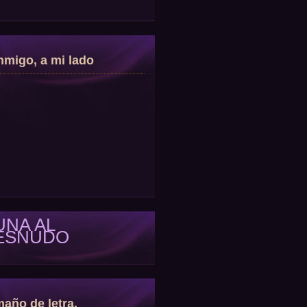
migo, a mi lado
UNA AL
ESNUDO
año de letra.