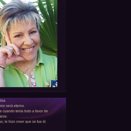
bia.
or será eterno.
e cuando tenía todo a favor de
arse.
so, le hizo creer que se fue él.
a