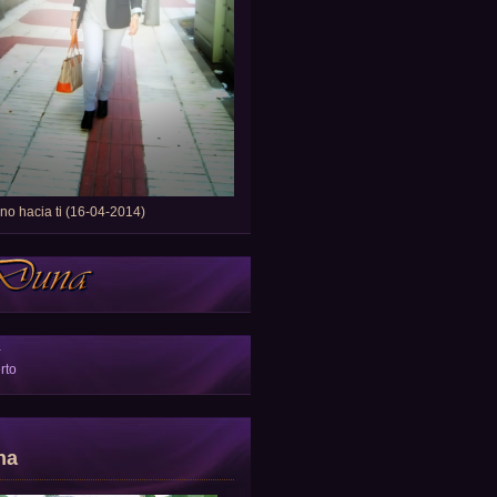
o hacia ti (16-04-2014)
a
rto
na