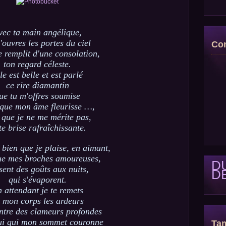
vec ta main angélique,
'ouvres les portes du ciel
Con
e remplit d'une consolation,
ton regard céleste.
le est belle et est parlé
ce rire diamantin
ue tu m'offres soumise
que mon âme fleurisse …,
 que je ne me mérite pas,
te brise rafraîchissante.
 bien que je plaise, en aimant,
ue mes broches amoureuses,
D
ssent des goûts aux nuits,
D
qui s'évaporent.
 attendant je te remets
 mon corps les ardeurs
entre des clameurs profondes
ui qui mon sommet couronne
Tam