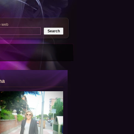
e web
na