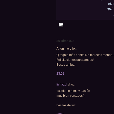
ell
qui 
86 Dímelo...:
Anónimo dijo...
Q regalo más bonito.No mereces menos..
Felicitaciones para ambos!
Besos amiga.
23:02
lichazul
dijo...
excelente ritmo y pasión
muy bien versados:)
besitos de luz