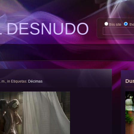
L DESNUDO
this site
th
Du
. m., in Etiquetas:
Décimas