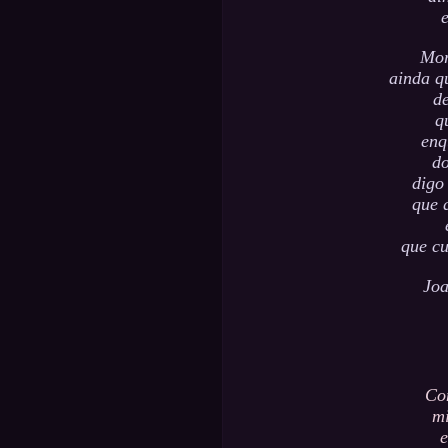
Mor
ainda q
de
q
enq
do
digo
que 
que cu
Joa
Co
mi
e