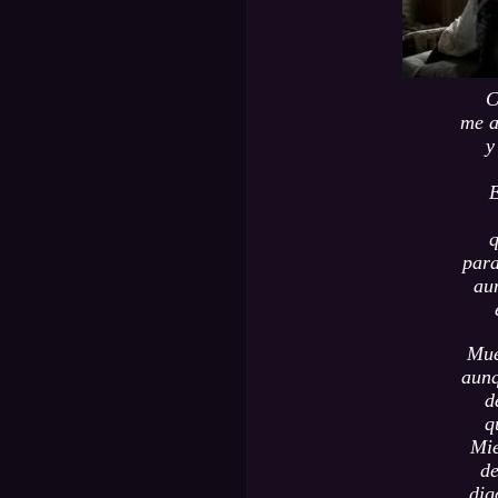
C
me a
y
E
q
para
au
Mue
aunq
d
q
Mie
de
dig