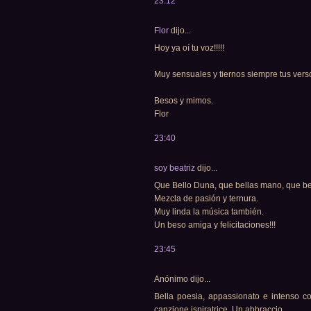
23:12
Flor
dijo...
Hoy ya oí tu voz!!!!!
Muy sensuales y tiernos siempre tus vers
Besos y mimos.
Flor
23:40
soy beatriz
dijo...
Que Bello Duna, que bellas mano, que bel
Mezcla de pasión y ternura.
Muy linda la música también.
Un beso amiga y felicitaciones!!!
23:45
Anónimo dijo...
Bella poesia, appassionato e intenso co
canzione ispiratrice. Un abbraccio