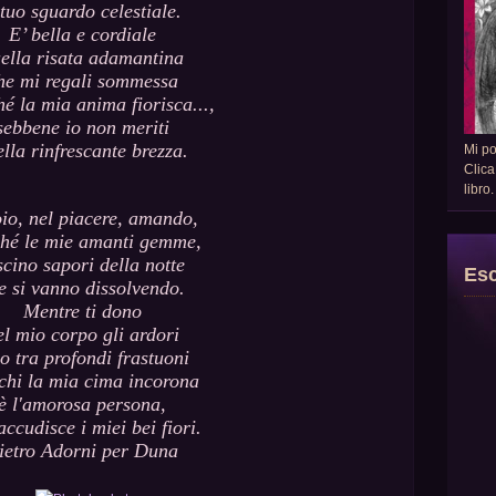
 tuo sguardo celestiale.
E’ bella e cordiale
ella risata adamantina
he mi regali sommessa
hé la mia anima fiorisca...,
sebbene io non meriti
lla rinfrescante brezza.
Mi p
Clica
libro
io, nel piacere, amando,
hé le mie amanti gemme,
scino sapori della notte
Esc
e si vanno dissolvendo.
Mentre ti dono
el mio corpo gli ardori
o tra profondi frastuoni
chi la mia cima incorona
è l'amorosa persona,
accudisce i miei bei fiori.
ietro Adorni per Duna