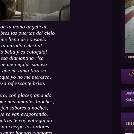
on tu mano angelical,
bres las puertas del cielo
 me llena de consuelo,
tu mirada celestial.
s bella y es coloquial
Camin
esa diamantina risa
ue me regalas sumisa
 que mi alma florezca…,
nque yo no me merezca,
esa refrescante brisa.
Dun
ro, con placer, amando,
Robe
ue mis amantes broches,
ejen sabores a noches,
ue se van evaporando.
ntras te voy entregando
Du
 mi cuerpo los ardores
o entre hondos clamores