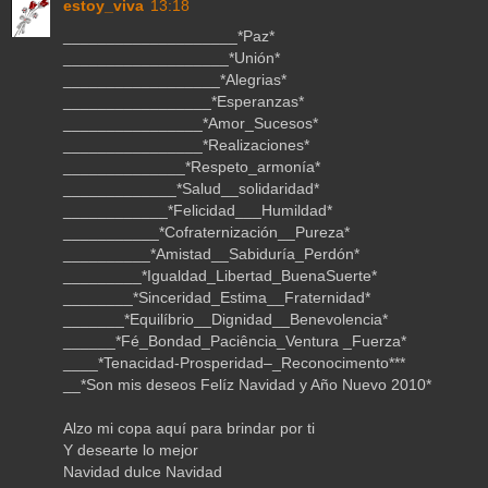
estoy_viva
13:18
____________________*Paz*
___________________*Unión*
__________________*Alegrias*
_________________*Esperanzas*
________________*Amor_Sucesos*
________________*Realizaciones*
______________*Respeto_armonía*
_____________*Salud__solidaridad*
____________*Felicidad___Humildad*
___________*Cofraternización__Pureza*
__________*Amistad__Sabiduría_Perdón*
_________*Igualdad_Libertad_BuenaSuerte*
________*Sinceridad_Estima__Fraternidad*
_______*Equilíbrio__Dignidad__Benevolencia*
______*Fé_Bondad_Paciência_Ventura _Fuerza*
____*Tenacidad-Prosperidad–_Reconocimento***
__*Son mis deseos Felíz Navidad y Año Nuevo 2010*
Alzo mi copa aquí para brindar por ti
Y desearte lo mejor
Navidad dulce Navidad