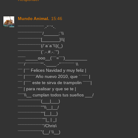
Mundo Animal.
15:46
¨¨¨¨¨¨¨¨¨¨¨¨¨¨¨¨¨.-“``“-.
¨¨¨¨¨¨¨¨¨¨¨¨¨¨¨¨/______;¨\\
¨¨¨¨¨¨¨¨¨¨¨¨¨¨¨[_______}\\|
¨¨¨¨¨¨¨¨¨¨¨¨¨¨¨(/¨a¨a¨\\)(_)
¨¨¨¨¨¨¨¨¨¨¨¨¨¨¨(¨.-.#.-.¨“)
¨¨¨¨¨_____ooo__(¨¨¨=¨¨¨)_________
¨¨¨¨/¨¨¨¨¨¨¨¨¨¨““-.____.-“¨¨¨¨¨¨¨¨¨ \\
¨¨¨ |¨¨¨ Felices Navidad y muy feliz |
¨¨¨ |¨¨¨¨¨¨¨Año nuevo 2010, que ¨ ¨¨¨¨ |
¨¨¨ |¨¨¨¨ este te sirva de trampolin ¨¨¨¨¨|
¨¨¨ | para realisar y que se te |
¨¨¨¨\\__ cumplan todos tus sueños ___/
¨¨¨¨¨¨¨¨¨¨¨¨¨¨¨(___|___)
¨¨¨¨¨¨¨¨¨¨¨¨¨¨¨““\\__|__/
¨¨¨¨¨¨¨¨¨¨¨¨¨¨¨““[__|__}
¨¨¨¨¨¨¨¨¨¨¨¨¨¨¨¨““|_ | _|
¨¨¨¨¨¨¨¨¨¨¨¨¨¨¨¨“/Chris\
¨¨¨¨¨¨¨¨¨¨¨¨¨¨¨“(__/ \\__)