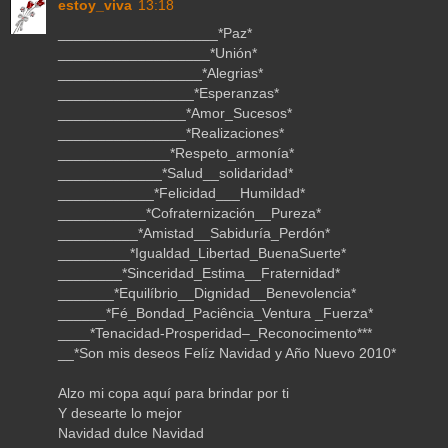
estoy_viva
13:18
____________________*Paz*
___________________*Unión*
__________________*Alegrias*
_________________*Esperanzas*
________________*Amor_Sucesos*
________________*Realizaciones*
______________*Respeto_armonía*
_____________*Salud__solidaridad*
____________*Felicidad___Humildad*
___________*Cofraternización__Pureza*
__________*Amistad__Sabiduría_Perdón*
_________*Igualdad_Libertad_BuenaSuerte*
________*Sinceridad_Estima__Fraternidad*
_______*Equilíbrio__Dignidad__Benevolencia*
______*Fé_Bondad_Paciência_Ventura _Fuerza*
____*Tenacidad-Prosperidad–_Reconocimento***
__*Son mis deseos Felíz Navidad y Año Nuevo 2010*
Alzo mi copa aquí para brindar por ti
Y desearte lo mejor
Navidad dulce Navidad