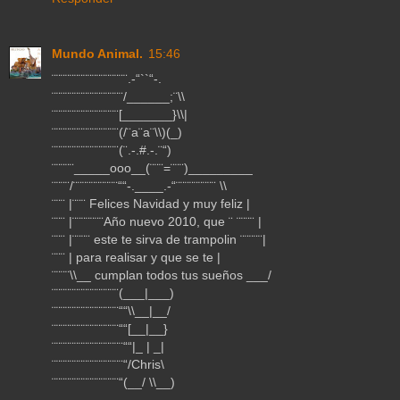
Mundo Animal.
15:46
¨¨¨¨¨¨¨¨¨¨¨¨¨¨¨¨¨.-“``“-.
¨¨¨¨¨¨¨¨¨¨¨¨¨¨¨¨/______;¨\\
¨¨¨¨¨¨¨¨¨¨¨¨¨¨¨[_______}\\|
¨¨¨¨¨¨¨¨¨¨¨¨¨¨¨(/¨a¨a¨\\)(_)
¨¨¨¨¨¨¨¨¨¨¨¨¨¨¨(¨.-.#.-.¨“)
¨¨¨¨¨_____ooo__(¨¨¨=¨¨¨)_________
¨¨¨¨/¨¨¨¨¨¨¨¨¨¨““-.____.-“¨¨¨¨¨¨¨¨¨ \\
¨¨¨ |¨¨¨ Felices Navidad y muy feliz |
¨¨¨ |¨¨¨¨¨¨¨Año nuevo 2010, que ¨ ¨¨¨¨ |
¨¨¨ |¨¨¨¨ este te sirva de trampolin ¨¨¨¨¨|
¨¨¨ | para realisar y que se te |
¨¨¨¨\\__ cumplan todos tus sueños ___/
¨¨¨¨¨¨¨¨¨¨¨¨¨¨¨(___|___)
¨¨¨¨¨¨¨¨¨¨¨¨¨¨¨““\\__|__/
¨¨¨¨¨¨¨¨¨¨¨¨¨¨¨““[__|__}
¨¨¨¨¨¨¨¨¨¨¨¨¨¨¨¨““|_ | _|
¨¨¨¨¨¨¨¨¨¨¨¨¨¨¨¨“/Chris\
¨¨¨¨¨¨¨¨¨¨¨¨¨¨¨“(__/ \\__)