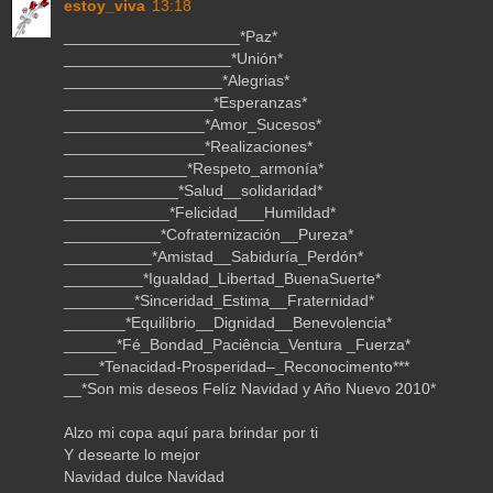
estoy_viva
13:18
____________________*Paz*
___________________*Unión*
__________________*Alegrias*
_________________*Esperanzas*
________________*Amor_Sucesos*
________________*Realizaciones*
______________*Respeto_armonía*
_____________*Salud__solidaridad*
____________*Felicidad___Humildad*
___________*Cofraternización__Pureza*
__________*Amistad__Sabiduría_Perdón*
_________*Igualdad_Libertad_BuenaSuerte*
________*Sinceridad_Estima__Fraternidad*
_______*Equilíbrio__Dignidad__Benevolencia*
______*Fé_Bondad_Paciência_Ventura _Fuerza*
____*Tenacidad-Prosperidad–_Reconocimento***
__*Son mis deseos Felíz Navidad y Año Nuevo 2010*
Alzo mi copa aquí para brindar por ti
Y desearte lo mejor
Navidad dulce Navidad