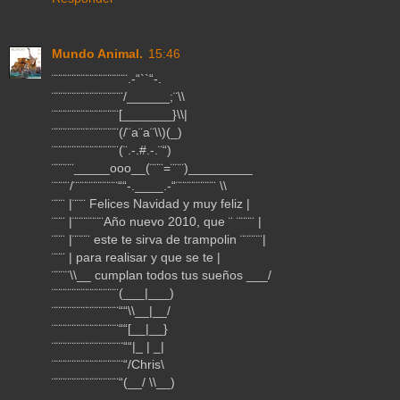
Mundo Animal.
15:46
¨¨¨¨¨¨¨¨¨¨¨¨¨¨¨¨¨.-“``“-.
¨¨¨¨¨¨¨¨¨¨¨¨¨¨¨¨/______;¨\\
¨¨¨¨¨¨¨¨¨¨¨¨¨¨¨[_______}\\|
¨¨¨¨¨¨¨¨¨¨¨¨¨¨¨(/¨a¨a¨\\)(_)
¨¨¨¨¨¨¨¨¨¨¨¨¨¨¨(¨.-.#.-.¨“)
¨¨¨¨¨_____ooo__(¨¨¨=¨¨¨)_________
¨¨¨¨/¨¨¨¨¨¨¨¨¨¨““-.____.-“¨¨¨¨¨¨¨¨¨ \\
¨¨¨ |¨¨¨ Felices Navidad y muy feliz |
¨¨¨ |¨¨¨¨¨¨¨Año nuevo 2010, que ¨ ¨¨¨¨ |
¨¨¨ |¨¨¨¨ este te sirva de trampolin ¨¨¨¨¨|
¨¨¨ | para realisar y que se te |
¨¨¨¨\\__ cumplan todos tus sueños ___/
¨¨¨¨¨¨¨¨¨¨¨¨¨¨¨(___|___)
¨¨¨¨¨¨¨¨¨¨¨¨¨¨¨““\\__|__/
¨¨¨¨¨¨¨¨¨¨¨¨¨¨¨““[__|__}
¨¨¨¨¨¨¨¨¨¨¨¨¨¨¨¨““|_ | _|
¨¨¨¨¨¨¨¨¨¨¨¨¨¨¨¨“/Chris\
¨¨¨¨¨¨¨¨¨¨¨¨¨¨¨“(__/ \\__)