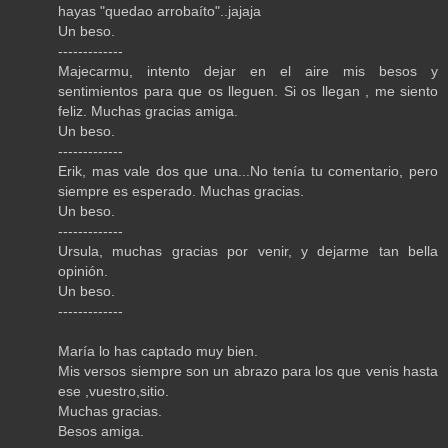
hayas "quedao arrobaíto"..jajaja
Un beso.
-------------
Majecarmu, intento dejar en el aire mis besos y
sentimientos para que os lleguen. Si os llegan , me siento
feliz. Muchas gracias amiga.
Un beso.
-------------
Erik, mas vale dos que una...No tenía tu comentario, pero
siempre es esperado. Muchas gracias.
Un beso.
-------------
Ursula, muchas gracias por venir, y dejarme tan bella
opinión.
Un beso.
-------------
María lo has captado muy bien.
Mis versos siempre son un abrazo para los que venis hasta
ese ,vuestro,sitio.
Muchas gracias.
Besos amiga.