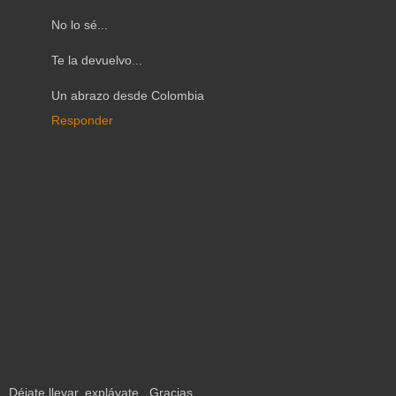
No lo sé...
Te la devuelvo...
Un abrazo desde Colombia
Responder
Déjate llevar, expláyate...Gracias