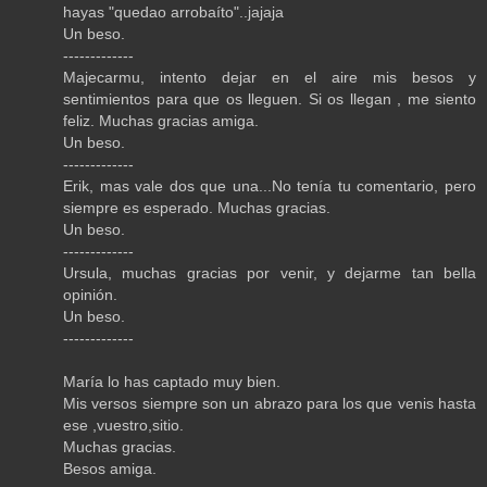
hayas "quedao arrobaíto"..jajaja
Un beso.
-------------
Majecarmu, intento dejar en el aire mis besos y
sentimientos para que os lleguen. Si os llegan , me siento
feliz. Muchas gracias amiga.
Un beso.
-------------
Erik, mas vale dos que una...No tenía tu comentario, pero
siempre es esperado. Muchas gracias.
Un beso.
-------------
Ursula, muchas gracias por venir, y dejarme tan bella
opinión.
Un beso.
-------------
María lo has captado muy bien.
Mis versos siempre son un abrazo para los que venis hasta
ese ,vuestro,sitio.
Muchas gracias.
Besos amiga.