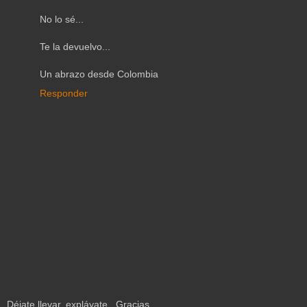
No lo sé...
Te la devuelvo...
Un abrazo desde Colombia
Responder
Déjate llevar, expláyate...Gracias