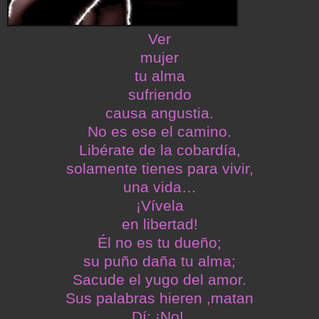
Ver
mujer
tu alma
sufriendo
causa angustia.
No es ese el camino.
Libérate de la cobardía,
solamente tienes para vivir,
una vida…
¡Vívela
en libertad!
Él no es tu dueño;
su puño daña tu alma;
Sacude el yugo del amor.
Sus palabras hieren ,matan
Dí: ¡No!.