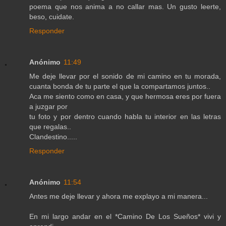
poema que nos anima a no callar mas. Un gusto leerte,
beso, cuidate.
Responder
Anónimo
11:49
Me deje llevar por el sonido de mi camino en tu morada,
cuanta bonda de tu parte el que la compartamos juntos..
Aca me siento como en casa, y que hermosa eres por fuera
a juzgar por
tu foto y por dentro cuando habla tu interior en las letras
que regalas..
Clandestino.....
Responder
Anónimo
11:54
Antes me deje llevar y ahora me explayo a mi manera...
En mi largo andar en el *Camino De Los Sueños* vivi y