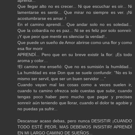
aprendi...
Que llegar alto no es crecer... Ni que escuchar es oír... Ni
lamentarse es sentir... Que mirar no siempre es ver. ¡Ni
acostumbrarse es amar..!
En el camino aprendí... Que andar solo no es soledad...
Que la cobardía no es paz... Ni se es feliz por solo sonreír.
¡Y que peor que mentir es silenciar la verdad!..
Que puede un sueño de Amor abrirse como una flor y como
esa flor morir
APRENDÍ... Pero que en su breve existir la flor: ¡Es todo
aroma y color…
!El camino me enseñó: Que no es sumisión la humildad...
La humildad es ese Don que se suele confundir: “No es lo
mismo ser servil, que ser un buen servidor …”
Cuando vayan mal las cosas como a veces suelen ir,
cuando tu camino ofrezca solo cuestas que subir, cuando
tengas poco haber pero mucho que pagar y precises
sonreír aún teniendo que llorar, cuando el dolor te agobie y
no puedas ya sufrir...
Descansar acaso debas, pero nunca DESISTIR ¡CUANDO
TODO ESTÉ PEOR, MAS DEBEMOS INSISTIR! APRENDÍ
EN MI LARGO CAMINO DE SUEÑOS...