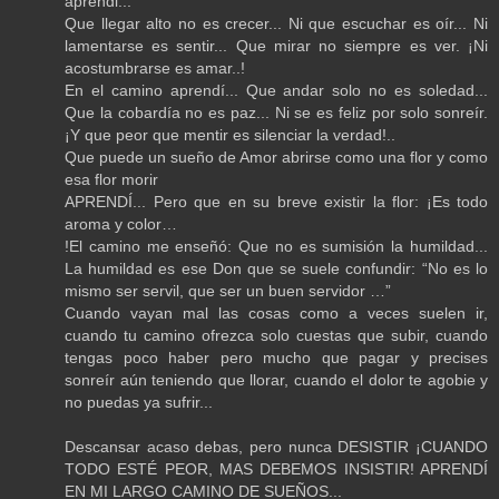
aprendi...
Que llegar alto no es crecer... Ni que escuchar es oír... Ni
lamentarse es sentir... Que mirar no siempre es ver. ¡Ni
acostumbrarse es amar..!
En el camino aprendí... Que andar solo no es soledad...
Que la cobardía no es paz... Ni se es feliz por solo sonreír.
¡Y que peor que mentir es silenciar la verdad!..
Que puede un sueño de Amor abrirse como una flor y como
esa flor morir
APRENDÍ... Pero que en su breve existir la flor: ¡Es todo
aroma y color…
!El camino me enseñó: Que no es sumisión la humildad...
La humildad es ese Don que se suele confundir: “No es lo
mismo ser servil, que ser un buen servidor …”
Cuando vayan mal las cosas como a veces suelen ir,
cuando tu camino ofrezca solo cuestas que subir, cuando
tengas poco haber pero mucho que pagar y precises
sonreír aún teniendo que llorar, cuando el dolor te agobie y
no puedas ya sufrir...
Descansar acaso debas, pero nunca DESISTIR ¡CUANDO
TODO ESTÉ PEOR, MAS DEBEMOS INSISTIR! APRENDÍ
EN MI LARGO CAMINO DE SUEÑOS...