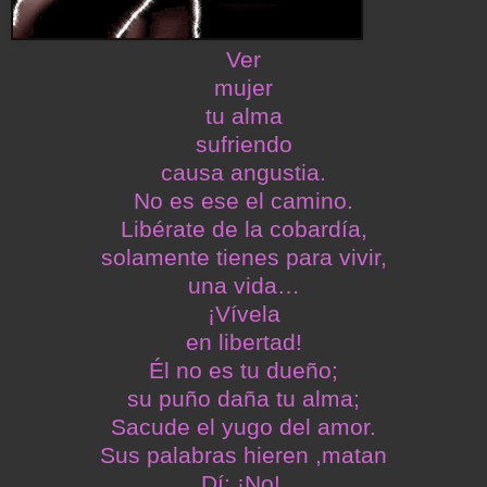
Ver
mujer
tu alma
sufriendo
causa angustia.
No es ese el camino.
Libérate de la cobardía,
solamente tienes para vivir,
una vida…
¡Vívela
en libertad!
Él no es tu dueño;
su puño daña tu alma;
Sacude el yugo del amor.
Sus palabras hieren ,matan
Dí: ¡No!.