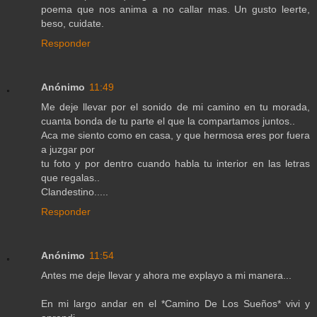
poema que nos anima a no callar mas. Un gusto leerte,
beso, cuidate.
Responder
Anónimo
11:49
Me deje llevar por el sonido de mi camino en tu morada,
cuanta bonda de tu parte el que la compartamos juntos..
Aca me siento como en casa, y que hermosa eres por fuera
a juzgar por
tu foto y por dentro cuando habla tu interior en las letras
que regalas..
Clandestino.....
Responder
Anónimo
11:54
Antes me deje llevar y ahora me explayo a mi manera...
En mi largo andar en el *Camino De Los Sueños* vivi y