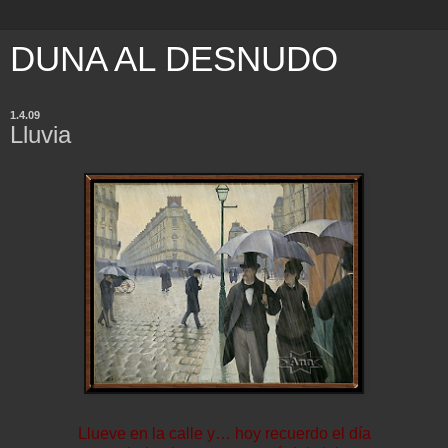
DUNA AL DESNUDO
1.4.09
Lluvia
Llueve en la calle y… hoy recuerdo el día