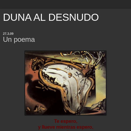
DUNA AL DESNUDO
27.3.09
Un poema
Te espero,
y llueve mientras espero,