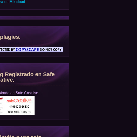
na
on
Mixcloud
plagies.
g Registrado en Safe
ative.
trado en Safe Creative