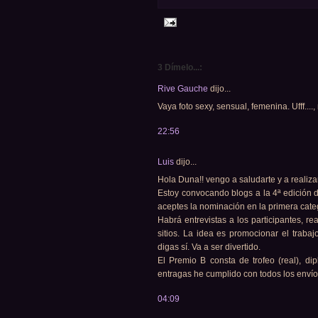
3 Dímelo...:
Rive Gauche
dijo...
Vaya foto sexy, sensual, femenina. Ufff...
22:56
Luis
dijo...
Hola Duna!! vengo a saludarte y a realiza
Estoy convocando blogs a la 4ª edición d
aceptes la nominación en la primera cate
Habrá entrevistas a los participantes, rea
sitios. La idea es promocionar el traba
digas sí. Va a ser divertido.
El Premio B consta de trofeo (real), di
entragas he cumplido con todos los envío
04:09