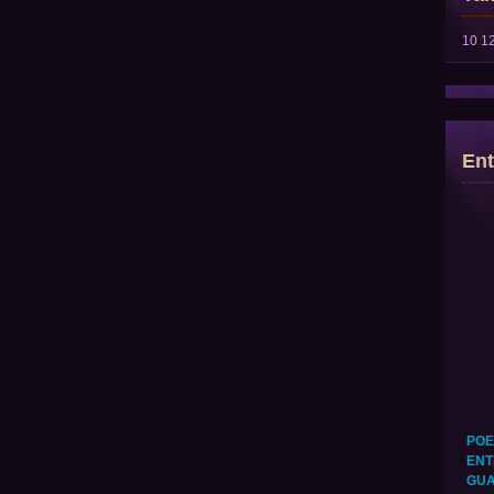
10
1
Ent
POE
ENT
GUA