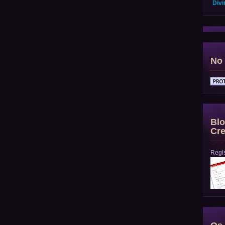
Divi
No 
Blo
Cre
Regis