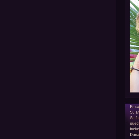
Es sa
Su am
Se fu
qued
Inclu
Dun