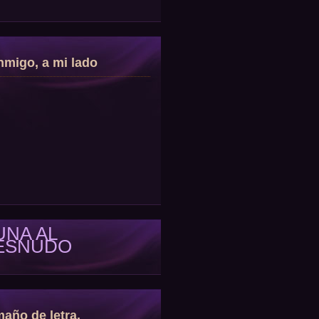
migo, a mi lado
UNA AL
ESNUDO
año de letra.