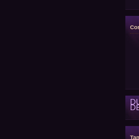
Con
D
D
Tam