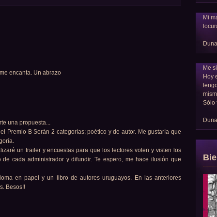
Mi ma
locur
Dun
Me si
., me encanta. Un abrazo
Hoy 
tengo
mism
Sólo 
Dun
rte una propuesta...
el Premio B Serán 2 categorías; poético y de autor. Me gustaría que
goría.
lizaré un trailer y encuestas para que los lectores voten y visten los
Bie
jo de cada administrador y difundir. Te espero, me hace ilusión que
ploma en papel y un libro de autores uruguayos. En las anteriores
s. Besos!!