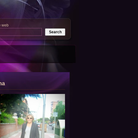
e web
na