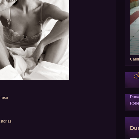
Camin
Dun
groso.
Robe
storias.
Du