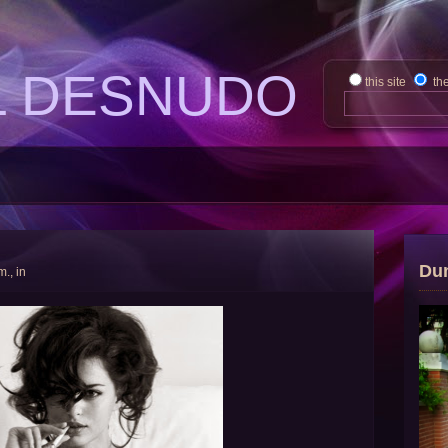
L DESNUDO
this site
th
Du
m., in