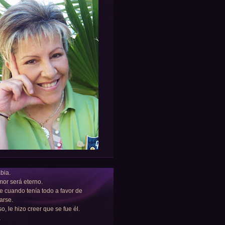
bia.
or será eterno.
e cuando tenía todo a favor de
arse.
so, le hizo creer que se fue él.
a