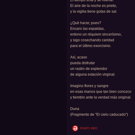
El tiempo tirita y se miente.
El aire de la noche es prieto,
y la vigilia tiene gotas de sal.
¿Qué hacer, pues?
Encaro las espaldas,
entono un réquiem sincerísimo,
y sigo cosechando caridad
para el último exorcismo.
Así, acaso
pueda disfrutar
un rastro de esplendor
de alguna estación virginal.
Imagino flores y sangre
en esas manos que tan bien conozco
y tiemblo ante la verdad más original.
Duna
(Fragmento de "El cielo caducado")