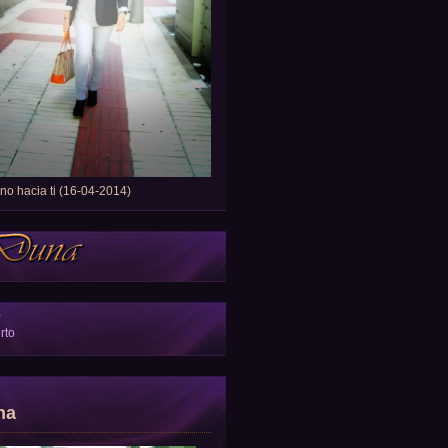
o hacia ti (16-04-2014)
a
rto
na