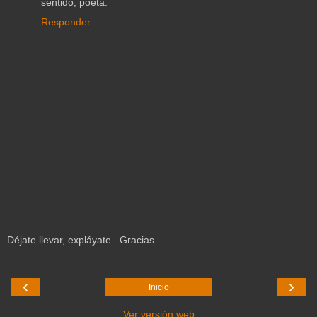
sentido, poeta.
Responder
Déjate llevar, expláyate...Gracias
‹
›
Inicio
Ver versión web