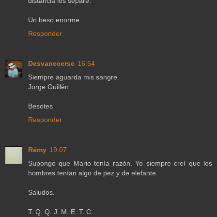
distancia los separe.
Un beso enorme
Responder
Desvanecerse
16:54
Siempre aguarda mis sangre.
Jorge Guillén
Besotes
Responder
Rémy
19:07
Supongo que Mario tenía razón. Yo siempre creí que los
hombres tenían algo de pez y de elefante.
Saludos.
T. Q. Q. J. M. E. T. C.