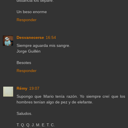
distancia los separe.
Un beso enorme
Responder
Desvanecerse
16:54
Siempre aguarda mis sangre.
Jorge Guillén
Besotes
Responder
Rémy
19:07
Supongo que Mario tenía razón. Yo siempre creí que los
hombres tenían algo de pez y de elefante.
Saludos.
T. Q. Q. J. M. E. T. C.