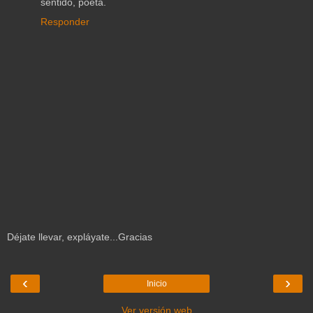
sentido, poeta.
Responder
Déjate llevar, expláyate...Gracias
‹
›
Inicio
Ver versión web