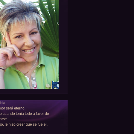
bia.
or será eterno.
e cuando tenía todo a favor de
arse.
so, le hizo creer que se fue él.
a