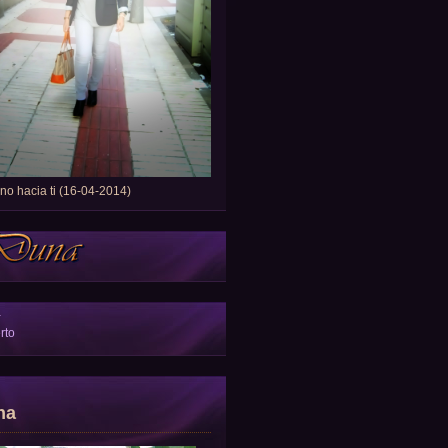
o hacia ti (16-04-2014)
a
rto
na