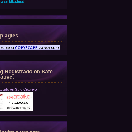
na
on
Mixcloud
plagies.
g Registrado en Safe
ative.
trado en Safe Creative