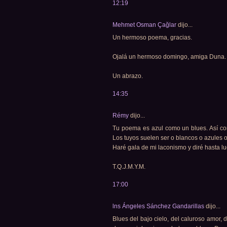
12:19
Mehmet Osman Çağlar
dijo...
Un hermoso poema, gracias.
Ojalá un hermoso domingo, amiga Duna.
Un abrazo.
14:35
Rémy
dijo...
Tu poema es azul como un blues. Así co
Los tuyos suelen ser o blancos o azules 
Haré gala de mi laconismo y diré hasta l
T.Q.J.M.Y.M.
17:00
lns Ángeles Sánchez Gandarillas
dijo...
Blues del bajo cielo, del caluroso amor, 