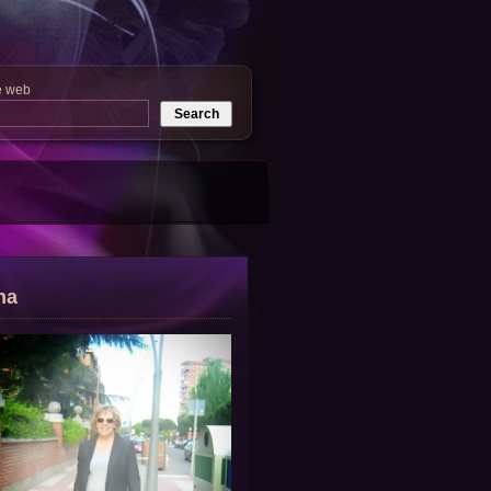
e web
na