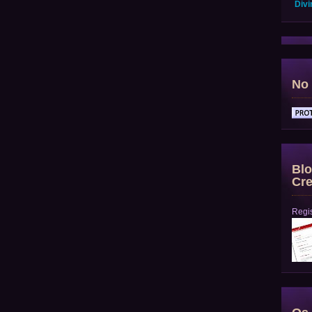
Divi
No 
Blo
Cre
Regis