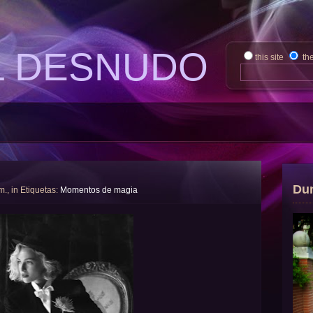
L DESNUDO
this site
th
Du
m., in Etiquetas:
Momentos de magia