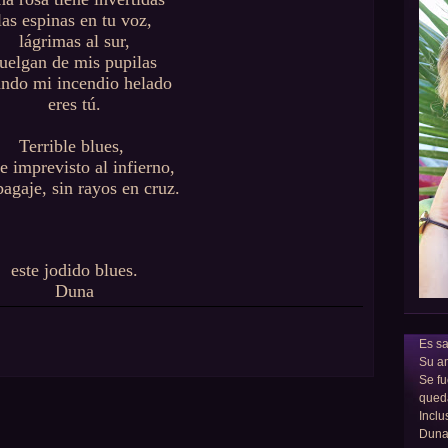
las espinas en tu voz,
lágrimas al sur,
uelgan de mis pupilas
ndo mi incendio helado
eres tú.
Terrible blues,
je imprevisto al infierno,
bagaje, sin rayos en cruz.
,
este jodido blues.
Duna
Es sa
Su am
Se fu
qued
Inclu
Dun