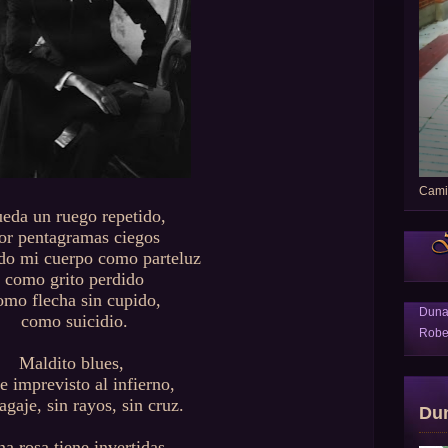
Camin
eda un ruego repetido,
or pentagramas ciegos
ndo mi cuerpo como parteluz
como grito perdido
omo flecha sin cupido,
Dun
como suicidio.
Robe
Maldito blues,
je imprevisto al infierno,
agaje, sin rayos, sin cruz.
Du
a rosa tiene invertidas