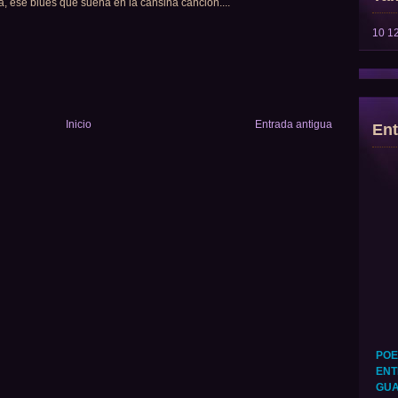
, ese blues que suena en la cansina canción....
10
1
Inicio
Entrada antigua
Ent
POE
ENT
GUA