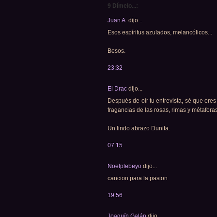
9 Dímelo...:
Juan A.
dijo...
Esos espíritus azulados, melancólicos...
Besos.
23:32
El Drac
dijo...
Después de oír tu entrevista, sé que er
fragancias de las rosas, rimas y métafor
Un lindo abrazo Dunita.
07:15
Noelplebeyo
dijo...
cancion para la pasion
19:56
Joaquín Galán
dijo...