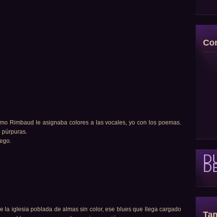
Con
mo Rimbaud le asignaba colores a las vocales, yo con los poemas.
o púrpuras.
uego.
D
D
de la iglesia poblada de almas sin color, ese blues que llega cargado
Tam