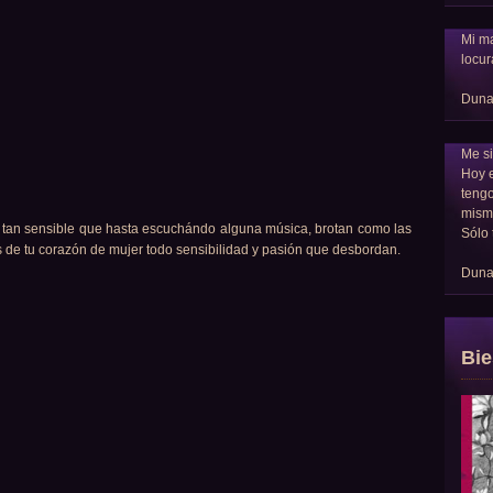
Mi ma
locur
Dun
Me si
Hoy 
tengo
mism
es tan sensible que hasta escuchándo alguna música, brotan como las
Sólo 
as de tu corazón de mujer todo sensibilidad y pasión que desbordan.
Dun
Bie