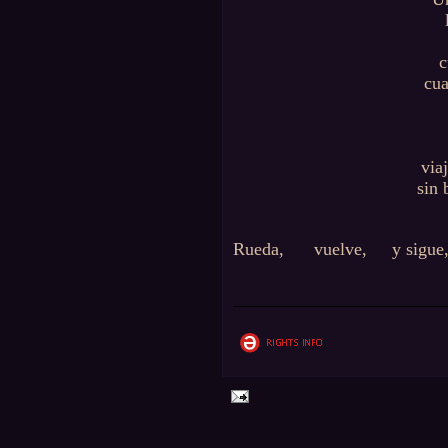
c
cua
via
sin 
Rueda,
vuelve,
y sigue