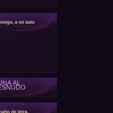
migo, a mi lado
UNA AL
ESNUDO
año de letra.