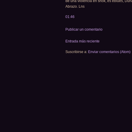
de una violencia en shok, es eblues, Duna
Abrazo. Lns
01:46
Publicar un comentario
Entrada más reciente
Suscribirse a:
Enviar comentarios (Atom)