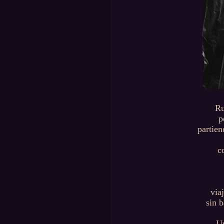
Ru
p
partie
c
via
sin b
Un