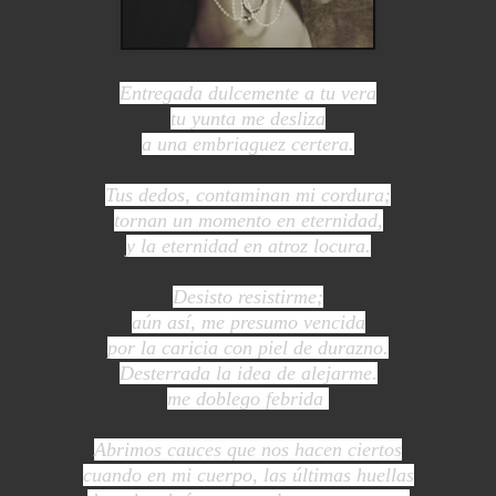
Entregada dulcemente a tu vera
tu yunta me desliza
a una embriaguez certera.
Tus dedos, contaminan mi cordura;
tornan un momento en eternidad,
y la eternidad en atroz locura.
Desisto resistirme;
aún así, me presumo vencida
por la caricia con piel de durazno.
Desterrada la idea de alejarme.
me doblego febrida
Abrimos cauces que nos hacen ciertos
cuando en mi cuerpo, las últimas huellas