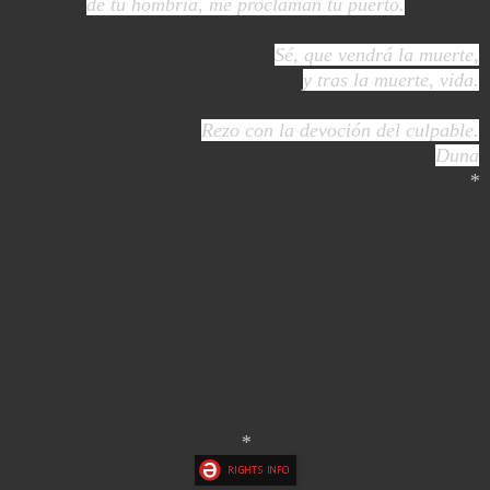
de tu hombría, me proclaman tu puerto.
Sé, que vendrá la muerte,
y tras la muerte, vida.
Rezo con la devoción del culpable.
Duna
*
Ir a descargar
*