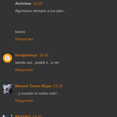
Anónimo
15:18
Agonizare siempre a tus pies...
besos
Responder
Noelplebeyo
16:45
siendo así...podré ir...a ver
Responder
Manuel Torres Rojas
19:19
...y cuando el rostro volví...
Responder
BEATRIZ
19:30