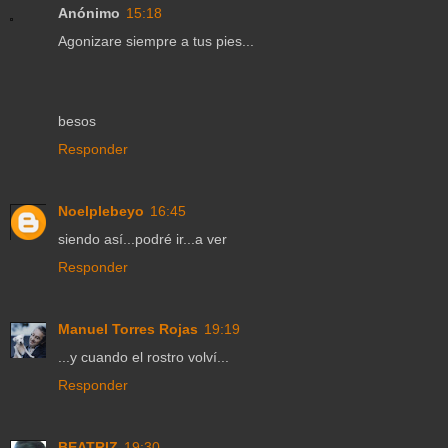
Anónimo
15:18
Agonizare siempre a tus pies...
besos
Responder
Noelplebeyo
16:45
siendo así...podré ir...a ver
Responder
Manuel Torres Rojas
19:19
...y cuando el rostro volví...
Responder
BEATRIZ
19:30