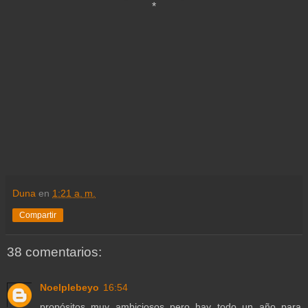
*
Duna
en
1:21 a. m.
Compartir
38 comentarios:
Noelplebeyo
16:54
propósitos muy ambiciosos..pero hay todo un año para