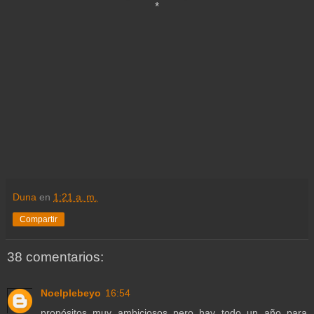
*
Duna
en
1:21 a. m.
Compartir
38 comentarios:
Noelplebeyo
16:54
propósitos muy ambiciosos..pero hay todo un año para