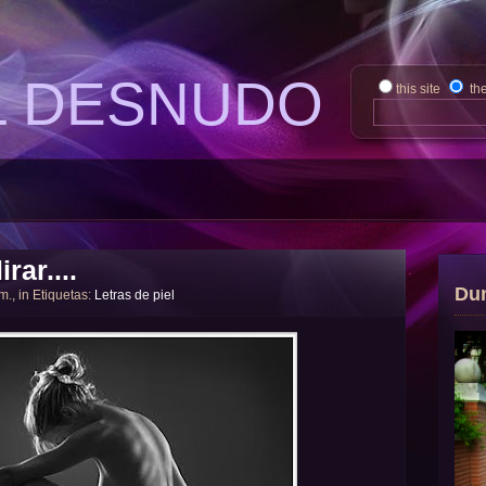
L DESNUDO
this site
th
rar....
Du
 m., in Etiquetas:
Letras de piel