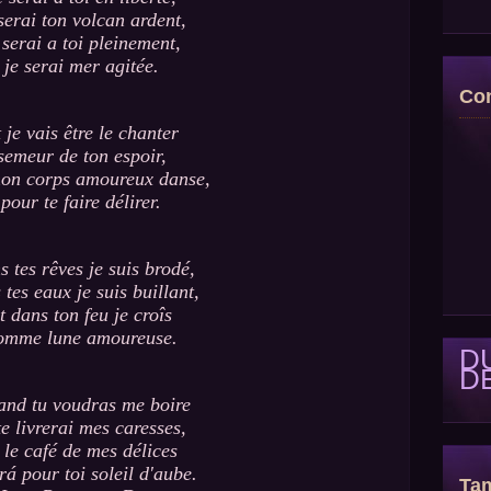
serai ton volcan ardent,
 serai a toi pleinement,
je serai mer agitée.
Con
 je vais être le chanter
semeur de ton espoir,
on corps amoureux danse,
pour te faire délirer.
 tes rêves je suis brodé,
 tes eaux je suis buillant,
t dans ton feu je croîs
omme lune amoureuse.
D
D
nd tu voudras me boire
te livrerai mes caresses,
t le café de mes délices
erá pour toi soleil d'aube.
Tam