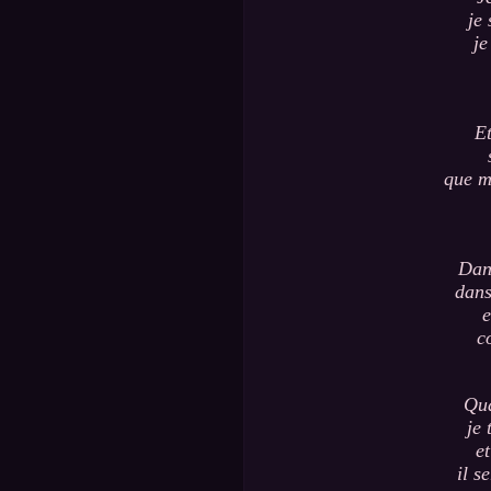
je 
je
Et
que m
Dans
dans
e
c
Qua
je 
e
il s