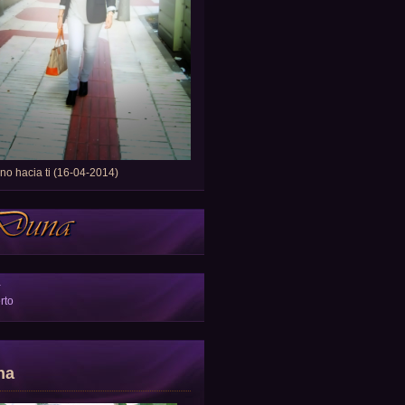
o hacia ti (16-04-2014)
a
rto
na