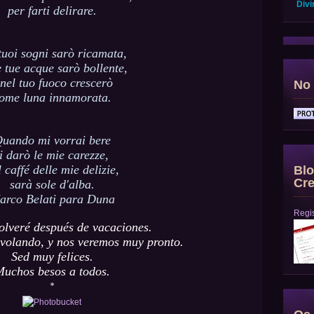
Divi
per farti delirare.
tuoi sogni sarò ricamata,
e tue acque sarò bollente,
 nel tuo fuoco crescerò
No 
ome luna innamorata.
uando mi vorrai bere
ti darò le mie carezze,
l caffé delle mie delizie,
Blo
Cre
sarà sole d'alba.
arco Belati para Duna
Regis
olveré después de vacaciones.
 volando, y nos veremos muy pronto.
Sed muy felices.
uchos besos a todos.
*