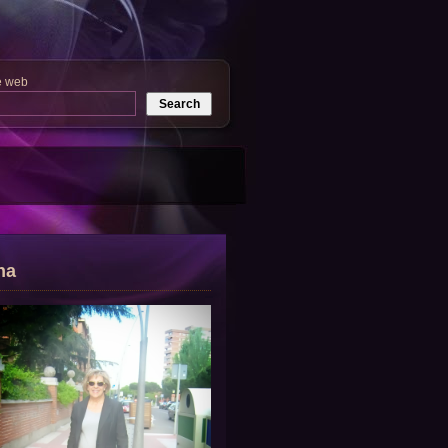
e web
na