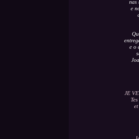
nas 
e n
Qu
entreg
e o 
s
Joa
JE VE
Tes
et
J