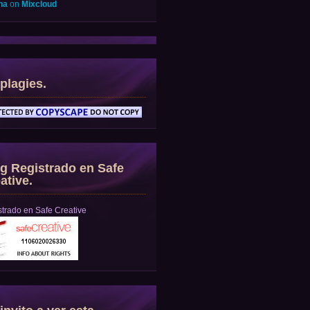
na
on
Mixcloud
plagies.
g Registrado en Safe
ative.
trado en Safe Creative