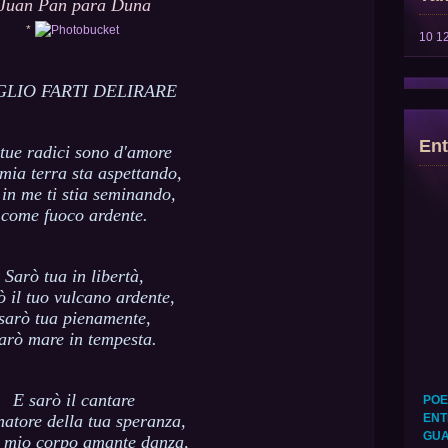
Juan Pan para Duna
*
10
1
GLIO FARTI DELIRARE
Ent
tue radici sono d'amore
 mia terra sta aspettando,
 in me ti stia seminando,
come fuoco ardente.
Sarò tua in libertà,
ò il tuo vulcano ardente,
sarò tua pienamente,
arò mare in tempesta.
E sarò il cantare
POE
ENT
atore della tua speranza,
GUA
l mio corpo amante danza,