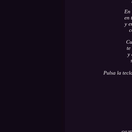
En 
en 
y e
c
Cu
te
y 
Pulsa la tecl