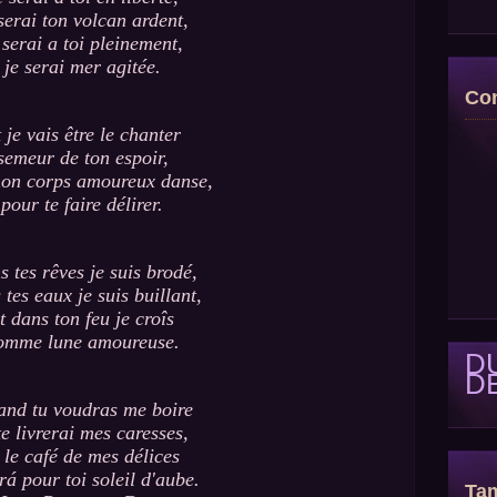
serai ton volcan ardent,
 serai a toi pleinement,
je serai mer agitée.
Con
 je vais être le chanter
semeur de ton espoir,
on corps amoureux danse,
pour te faire délirer.
 tes rêves je suis brodé,
 tes eaux je suis buillant,
t dans ton feu je croîs
omme lune amoureuse.
D
D
nd tu voudras me boire
te livrerai mes caresses,
t le café de mes délices
erá pour toi soleil d'aube.
Tam