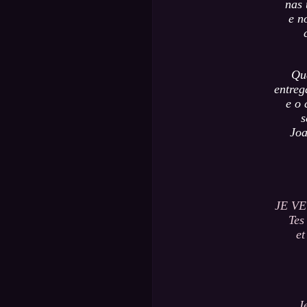
nas 
e n
Qu
entreg
e o 
s
Joa
JE VE
Tes
et
J