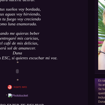
tus sueños voy bordada,
tus aguas voy hirviendo,
n tu fuego voy creciendo
omo luna enamorada.
ando me quieras beber
 entregaré mis caricias,
el café de mis delicias,
será sol de amanecer.
Duna
a ESC, si quieres escuchar mi voz.
*
*
Es sa
Su am
Se fu
qued
*
Inclu
Dun