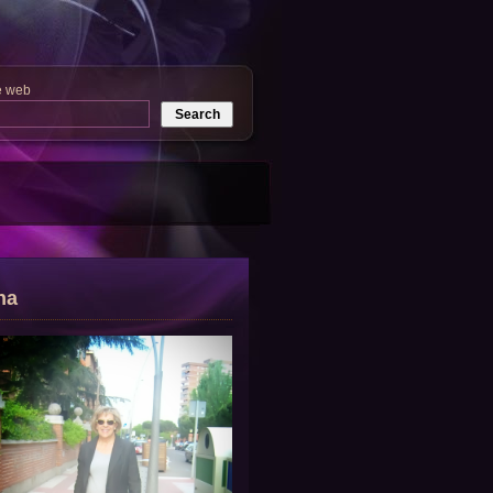
e web
na