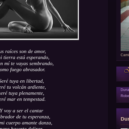
us raíces son de amor,
Camin
i tierra está esperando,
en mí te vayas sembrando,
omo fuego abrasador.
Seré tuya en libertad,
eré tu volcán ardiente,
Dun
seré tuya plenamente,
Robe
eré mar en tempestad.
Y voy a ser el cantar
brador de tu esperanza,
Du
mi cuerpo amante danza,
para hacerte delirar.