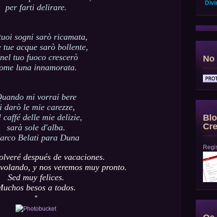
Divi
per farti delirare.
tuoi sogni sarò ricamata,
e tue acque sarò bollente,
 nel tuo fuoco crescerò
No 
ome luna innamorata.
uando mi vorrai bere
ti darò le mie carezze,
l caffé delle mie delizie,
Blo
Cre
sarà sole d'alba.
arco Belati para Duna
Regis
olveré después de vacaciones.
 volando, y nos veremos muy pronto.
Sed muy felices.
uchos besos a todos.
*