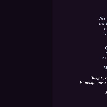
Nei 
nell
e
c
Q
e i
M
Amigos,v
El tiempo pasa
M