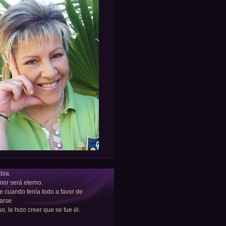
bia.
or será eterno.
e cuando tenía todo a favor de
arse.
so, le hizo creer que se fue él.
a