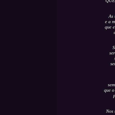
QUE
As 
e a m
que 
S
ser
se
sem
que o
p
Nos 