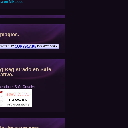
na
on
Mixcloud
plagies.
g Registrado en Safe
ative.
trado en Safe Creative