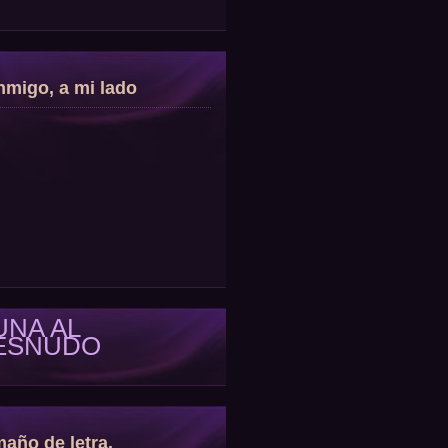
migo, a mi lado
UNA AL
ESNUDO
año de letra.