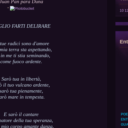
Juan Pan para Duna
*
10
1
GLIO FARTI DELIRARE
Ent
tue radici sono d'amore
 mia terra sta aspettando,
 in me ti stia seminando,
come fuoco ardente.
Sarò tua in libertà,
ò il tuo vulcano ardente,
sarò tua pienamente,
arò mare in tempesta.
E sarò il cantare
POE
ENT
atore della tua speranza,
GUA
l mio corpo amante danza,