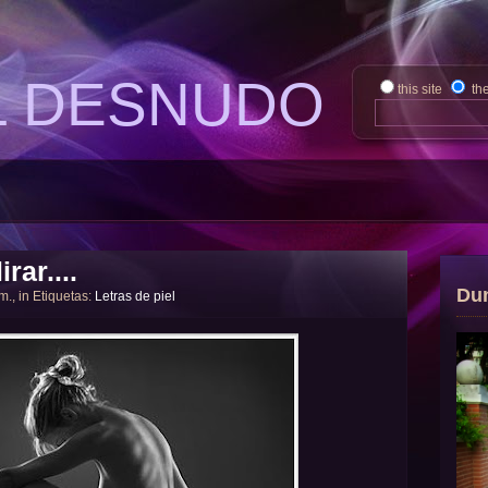
L DESNUDO
this site
th
rar....
Du
 m., in Etiquetas:
Letras de piel