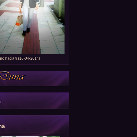
o hacia ti (16-04-2014)
a
rto
na