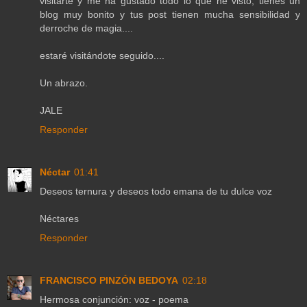
visitarte y me ha gustado todo lo que he visto, tienes un
blog muy bonito y tus post tienen mucha sensibilidad y
derroche de magia....
estaré visitándote seguido....
Un abrazo.
JALE
Responder
Néctar
01:41
Deseos ternura y deseos todo emana de tu dulce voz
Néctares
Responder
FRANCISCO PINZÓN BEDOYA
02:18
Hermosa conjunción: voz - poema