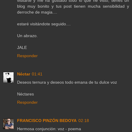
visitarte y me ha gustado todo lo que he visto, tienes un
blog muy bonito y tus post tienen mucha sensibilidad y
derroche de magia....
estaré visitándote seguido....
Un abrazo.
JALE
Responder
Néctar
01:41
Deseos ternura y deseos todo emana de tu dulce voz
Néctares
Responder
FRANCISCO PINZÓN BEDOYA
02:18
Hermosa conjunción: voz - poema