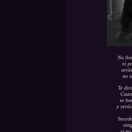
No llo
ni p
serás
no s
Te dir
Cuand
se bo
y serás
Sucede
ning
si no