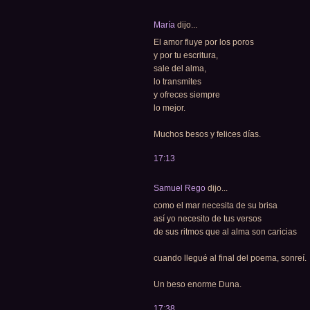
María
dijo...
El amor fluye por los poros
y por tu escritura,
sale del alma,
lo transmites
y ofreces siempre
lo mejor.
Muchos besos y felices días.
17:13
Samuel Rego
dijo...
como el mar necesita de su brisa
así yo necesito de tus versos
de sus ritmos que al alma son caricias
cuando llegué al final del poema, sonreí.
Un beso enorme Duna.
17:38