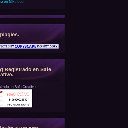
na
on
Mixcloud
plagies.
g Registrado en Safe
ative.
trado en Safe Creative