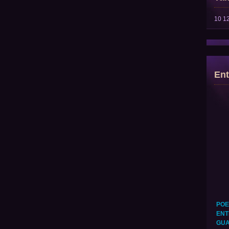
10
1
Ent
POE
ENT
GUA