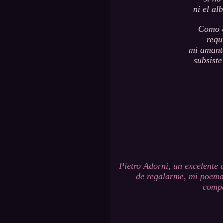
ni el al
Como e
requ
mi amant
subsist
Pietro Adorni, un excelente 
de regalarme, mi poema 
compa