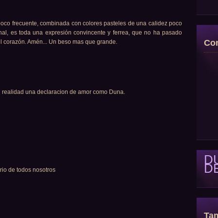
 poco frecuente, combinada con colores pasteles de una calidez poco
nal, es toda una expresión convincente y ferrea, que no ha pasado
Con
el corazón. Amén... Un beso mas que grande.
 realidad una declaracion de amor como Duna.
D
D
rio de todos nosotros
Tam