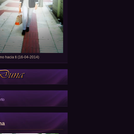
o hacia ti (16-04-2014)
a
rto
na