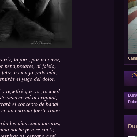
Camin
rarás, lo juro, por mi amor,
or pena,pesares, ni falsía,
 feliz, conmigo ,vida mía,
entirás el yugo del dolor,
é y repetiré que yo ¡te amo!
Dun
o veas en mí tu original,
Robe
rrará el concepto de banal
 en mi entraña fuerte ramo.
rán los días como auroras,
Du
una noche pasaré sin ti;
 respiras tú, cercano a mí,