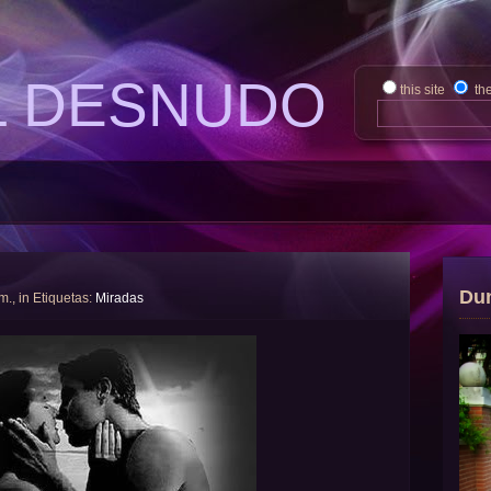
L DESNUDO
this site
th
Du
 m., in Etiquetas:
Miradas