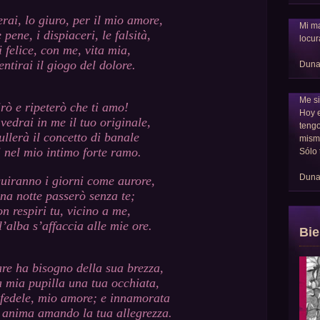
rai, lo giuro, per il mio amore,
Mi ma
 pene, i dispiaceri, le falsità,
locur
i felice, con me, vita mia,
entirai il giogo del dolore.
Dun
Me si
irò e ripeterò che ti amo!
Hoy 
edrai in me il tuo originale,
tengo
ullerà il concetto di banale
mism
i nel mio intimo forte ramo.
Sólo 
Dun
guiranno i giorni come aurore,
na notte passerò senza te;
on respiri tu, vicino a me,
’alba s’affaccia alle mie ore.
Bie
re ha bisogno della sua brezza,
a mia pupilla una tua occhiata,
fedele, mio amore; e innamorata
a anima amando la tua allegrezza.