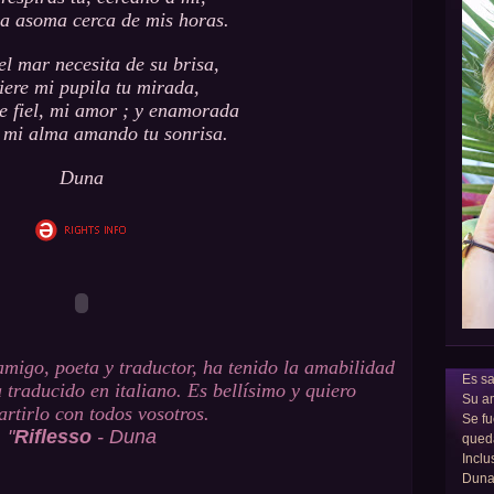
ba asoma cerca de mis horas.
l mar necesita de su brisa,
iere mi pupila tu mirada,
e fiel, mi amor ; y enamorada
e mi alma amando tu sonrisa.
Duna
amigo, poeta y traductor, ha tenido la amabilidad
Es sa
traducido en italiano. Es bellísimo y quiero
Su am
rtirlo con todos vosotros.
Se fu
"
Riflesso
- Duna
qued
Inclu
Dun