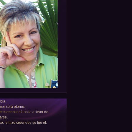
bia.
or será eterno.
e cuando tenía todo a favor de
arse.
so, le hizo creer que se fue él.
a