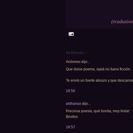
(traduzio
96 Dímelo...:
Anónimo dijo...
Que dulce poema, ojalá no fuera ficción.
Te envío un fuerte abrazo y que descans
16:50
aldhanax
dijo...
Preciosa poesía, qué bonita, muy linda!
Besitos.
16:57