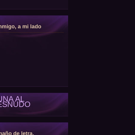
migo, a mi lado
UNA AL
ESNUDO
año de letra.