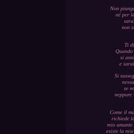
Non piange
né per le
sara
non s
Ti d
Quando v
si ann
e sara
Si susse
nessu
se n
neppure l
Come il ma
richiede l
mio amante 
esiste la mi