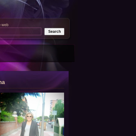
e web
na