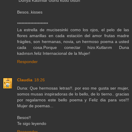
"Dünya Kadınlar Günü kutlu olsun"
Besos..kisses
*********************
La estrella de mucisesinki como los ojos, el pelo de las
flores amarillas en cada estación del amor frutas madre
frágiles, son hermanas, novia, un hermoso poema a usted
cada cosa.Porque conectar hizo.Kutlarım Duna
kadınsın.feliz Internacional de la Mujer!
Responder
Claudia
18:26
Duna: Que hermosas letras!!. por eso me gusta ser mujer,
somos musas inspiradoras de lo bello, de lo tierno.. gracias
por regalarnos este bello poema y Feliz dia para vos!!!
Mujer de poemas...
Besos!!
Te sigo leyendo
Responder