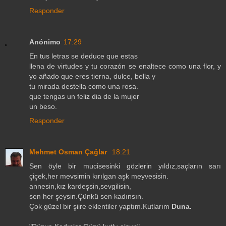
Responder
Anónimo
17:29
En tus letras se deduce que estas
llena de virtudes y tu corazón se enaltece como una flor, y
yo añado que eres tierna, dulce, bella y
tu mirada destella como una rosa.
que tengas un feliz dia de la mujer
un beso.
Responder
Mehmet Osman Çağlar
18:21
Sen öyle bir mucisesinki gözlerin yıldız,saçların sarı
çiçek,her mevsimin kırılgan aşk meyvesisin.
annesin,kız kardeşsin,sevgilisin,
sen her şeysin.Çünkü sen kadınsın.
Çok güzel bir şiire eklentiler yaptım.Kutlarım
Duna.