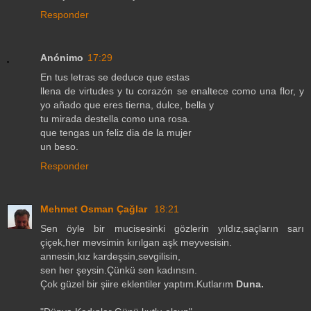
Responder
Anónimo
17:29
En tus letras se deduce que estas
llena de virtudes y tu corazón se enaltece como una flor, y
yo añado que eres tierna, dulce, bella y
tu mirada destella como una rosa.
que tengas un feliz dia de la mujer
un beso.
Responder
Mehmet Osman Çağlar
18:21
Sen öyle bir mucisesinki gözlerin yıldız,saçların sarı
çiçek,her mevsimin kırılgan aşk meyvesisin.
annesin,kız kardeşsin,sevgilisin,
sen her şeysin.Çünkü sen kadınsın.
Çok güzel bir şiire eklentiler yaptım.Kutlarım
Duna.