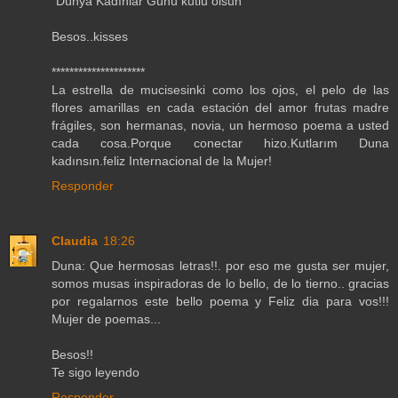
"Dünya Kadınlar Günü kutlu olsun"
Besos..kisses
*********************
La estrella de mucisesinki como los ojos, el pelo de las
flores amarillas en cada estación del amor frutas madre
frágiles, son hermanas, novia, un hermoso poema a usted
cada cosa.Porque conectar hizo.Kutlarım Duna
kadınsın.feliz Internacional de la Mujer!
Responder
Claudia
18:26
Duna: Que hermosas letras!!. por eso me gusta ser mujer,
somos musas inspiradoras de lo bello, de lo tierno.. gracias
por regalarnos este bello poema y Feliz dia para vos!!!
Mujer de poemas...
Besos!!
Te sigo leyendo
Responder