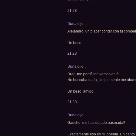
21:28
Duna
dijo...
Alejandro, un placer contar con tu compa
Un beso
21:28
Duna
dijo...
Drac, me perdí con versos en él.
No buscaba nada, simplemente me abando
Un beso, amigo.
21:30
Duna
dijo...
Gaucho, me has dejado pasmada!!
Exactamente eso es mi poema. Un canto al