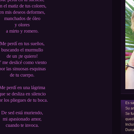
n el matiz de tus colores,
en mis deseos deformes,
manchados de óleo
y olores
a mirto y romero.
Me perdí en tus sueños,
buscando el murmullo
de un ¡te quiero!
 me deslicé como viento
por las sinuosas esquinas
de tu cuerpo.
Me perdí en una lágrima
que se desliza en silencio
or los pliegues de tu boca.
Es sa
Su am
De sed está muriendo,
Se fu
mi apasionado amor,
qued
Inclu
cuando te invoca.
Dun