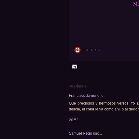
Me
58 Dímelo...:
Francisco Javier
dijo...
Que preciosos y hermosos versos. Yo al
delicia, el color le va como anillo al ded
20:53
Samuel Rego
dijo...