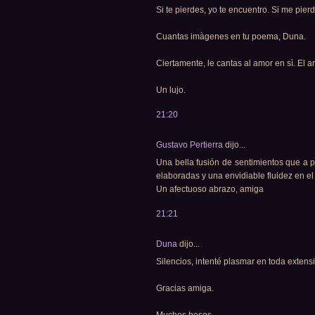
Si te pierdes, yo te encuentro. Si me pier
Cuantas imàgenes en tu poema, Duna.
Ciertamente, le cantas al amor en sì. El 
Un lujo.
21:20
Gustavo Pertierra
dijo...
Una bella fusión de sentimientos que a p
elaboradas y una envidiable fluidez en el 
Un afectuoso abrazo, amiga
21:21
Duna
dijo...
Silencios, intenté plasmar en toda extensi
Gracias amiga.
Muchos besos.