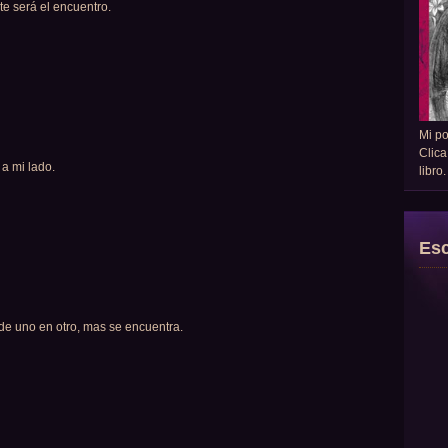
te será el encuentro.
Mi p
Clica
 a mi lado.
libro
Esc
de uno en otro, mas se encuentra.