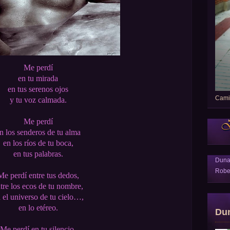
Me perdí
en tu mirada
en tus serenos ojos
Camin
y tu voz calmada.
Me perdí
n los senderos de tu alma
en los ríos de tu boca,
en tus palabras.
Dun
Robe
Me perdí entre tus dedos,
tre los ecos de tu nombre,
 el universo de tu cielo…,
en lo etéreo.
Du
Me perdí en tu silencio,