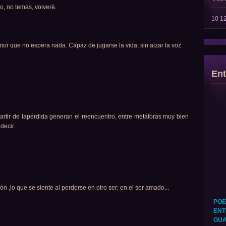
do, no temas, volverè.
10
1
amor que no espera nada. Capaz de jugarse la vida, sin alzar la voz.
Ent
artir de lapérdida generan el reencuentro, entre metáforas muy bien
decir.
ón ,lo que se siente al perderse en otro ser; en el ser amado...
POE
ENT
GUA