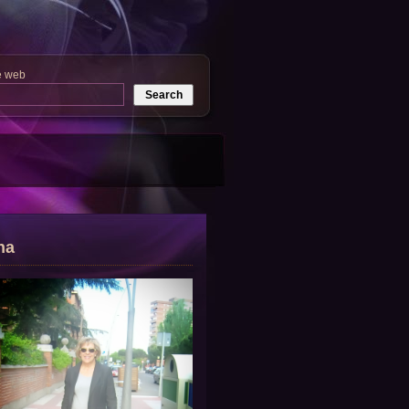
e web
na