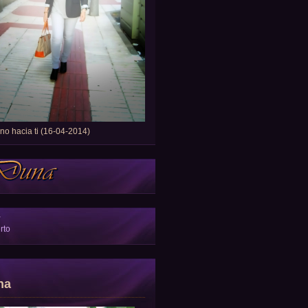
o hacia ti (16-04-2014)
a
rto
na