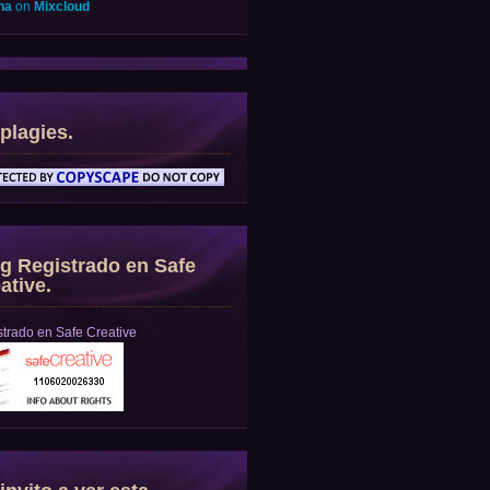
na
on
Mixcloud
plagies.
g Registrado en Safe
ative.
trado en Safe Creative