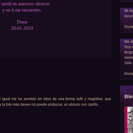
 perdí en amoroso silencio
y en ti me encuentro
.
Mi ma
locur
Duna
Dun
20-01-2010
Me si
Hoy 
tengo
mism
Sólo 
Dun
Bie
 igual me he perdido en ellos de una forma sutil y magistral, que
o y la foto más deseo no puede probocar, un abrazo con cariño.