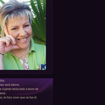
bia.
or será eterno.
e cuando tenía todo a favor de
arse.
so, le hizo creer que se fue él.
a