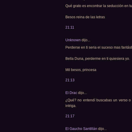
Qué grato es encontrar la seducción en tu
Besos reina de las letras
21:11
Unknown
dijo...
Perderse en ti seria el suceso mas fantást
Bella Duna, perderme en ti quiesiera yo.
Mil besos, princesa
21:13
El Drac
dijo...
¿Qué? no entendí buscabas un verso o
intriga.
21:17
El Gaucho Santillán
dijo...