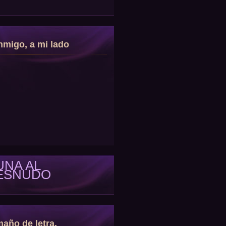
migo, a mi lado
UNA AL
ESNUDO
año de letra.