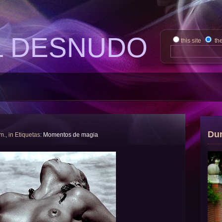
L DESNUDO
this site
th
Du
 m., in Etiquetas:
Momentos de magia