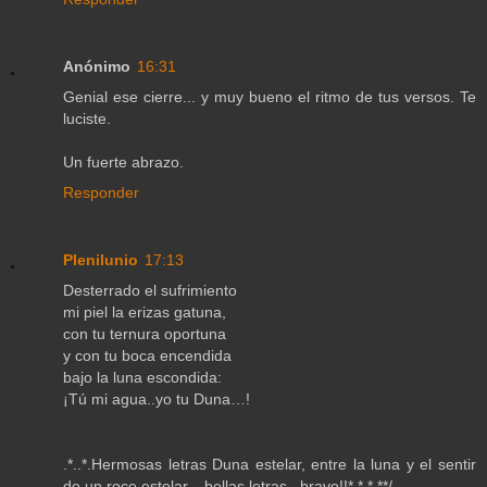
Anónimo
16:31
Genial ese cierre... y muy bueno el ritmo de tus versos. Te
luciste.
Un fuerte abrazo.
Responder
Plenilunio
17:13
Desterrado el sufrimiento
mi piel la erizas gatuna,
con tu ternura oportuna
y con tu boca encendida
bajo la luna escondida:
¡Tú mi agua..yo tu Duna…!
.*..*.Hermosas letras Duna estelar, entre la luna y el sentir
de un roce estelar... bellas letras.. bravo!!*.*.*.**/