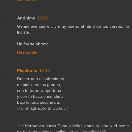
Anónimo
16:31
Genial ese cierre... y muy bueno el ritmo de tus versos. Te
luciste.
Un fuerte abrazo.
Responder
Plenilunio
17:13
Desterrado el sufrimiento
mi piel la erizas gatuna,
con tu ternura oportuna
y con tu boca encendida
bajo la luna escondida:
¡Tú mi agua..yo tu Duna…!
.*..*.Hermosas letras Duna estelar, entre la luna y el sentir
de un roce estelar... bellas letras.. bravo!!*.*.*.**/