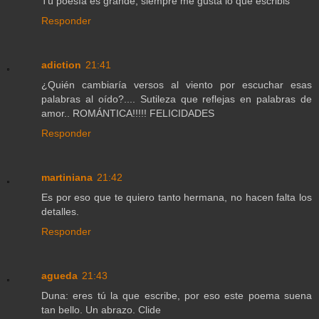
Tú poesía es grande, siempre me gusta lo que escribis
Responder
adiction
21:41
¿Quién cambiaría versos al viento por escuchar esas
palabras al oído?.... Sutileza que reflejas en palabras de
amor.. ROMÁNTICA!!!!! FELICIDADES
Responder
martiniana
21:42
Es por eso que te quiero tanto hermana, no hacen falta los
detalles.
Responder
agueda
21:43
Duna: eres tú la que escribe, por eso este poema suena
tan bello. Un abrazo. Clide