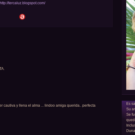
http://tercaluz.blogspot.com/
TA.
Es sa
r cautiva y llena el alma ... lindoo amiga querida.. perfecta
Su am
Se fu
qued
Inclu
Dun