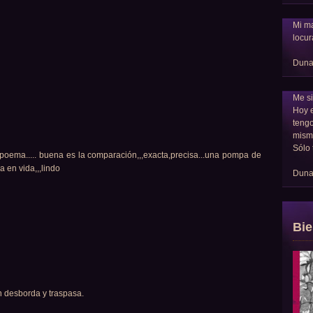
Mi ma
locur
Dun
Me si
Hoy 
tengo
mism
Sólo 
 poema..... buena es la comparación,,,exacta,precisa...una pompa de
 en vida,,,lindo
Dun
Bie
n desborda y traspasa.