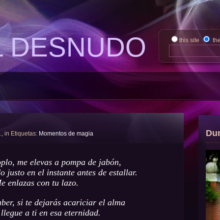
L DESNUDO
this site
th
Du
., in Etiquetas:
Momentos de magia
oplo, me elevas a pompa de jabón,
o justo en el instante antes de estallar.
e enlazas con tu lazo.
ber, si te dejarás acariciar el alma
llegue a ti en esa eternidad.