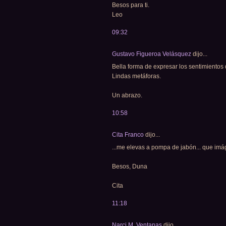
Besos para ti.
Leo
09:32
Gustavo Figueroa Velásquez
dijo...
Bella forma de expresar los sentimientos 
Lindas metáforas.
Un abrazo.
10:58
Cita Franco
dijo...
...me elevas a pompa de jabón... que imág
Besos, Duna
Cita
11:18
Narci M. Ventanas
dijo...