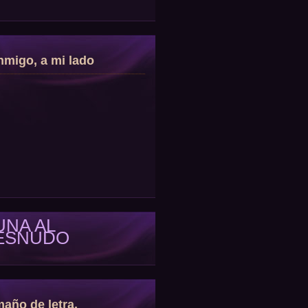
migo, a mi lado
UNA AL
ESNUDO
año de letra.