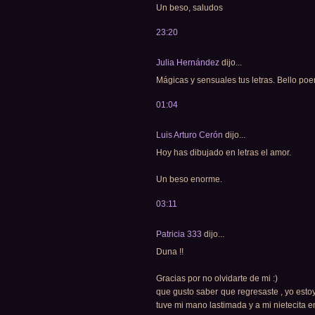
Un beso, saludos
23:20
Julia Hernández
dijo...
Mágicas y sensuales tus letras. Bello po
01:04
Luis Arturo Cerón
dijo...
Hoy has dibujado en letras el amor.
Un beso enorme.
03:11
Patricia 333
dijo...
Duna !!
Gracias por no olvidarte de mi :)
que gusto saber que regresaste , yo esto
tuve mi mano lastimada y a mi nietecita 