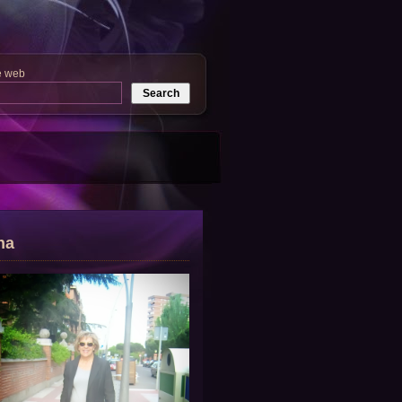
e web
na