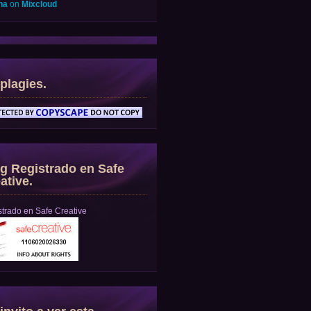
na
on
Mixcloud
plagies.
g Registrado en Safe
ative.
trado en Safe Creative