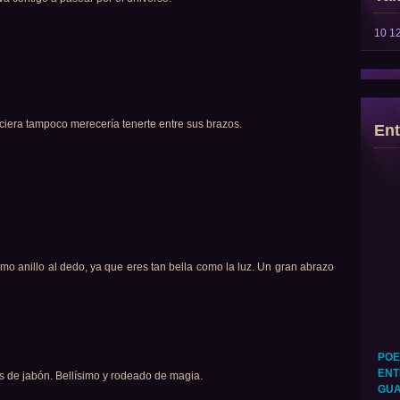
10
1
hiciera tampoco merecería tenerte entre sus brazos.
Ent
omo anillo al dedo, ya que eres tan bella como la luz. Un gran abrazo
POE
ENT
s de jabón. Bellísimo y rodeado de magia.
GUA