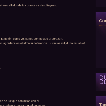
uminoso allí donde tus brazos se desplieguen.
Con
Tú también, como yo, tienes conmovido el corazón.
ien agradece en el alma tu deferencia...¡Gracias mil, duna mutable!
.
D
D
es de luz que contactan con él.
Tam
a contigo a pasear por el universo.