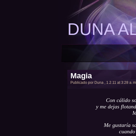
DUNA A
Magia
Publicado por
Duna
, 1.2.11 at 3:28 a. m
Con cálido s
y me dejas flotand
M
Me gustaría sa
cuando 