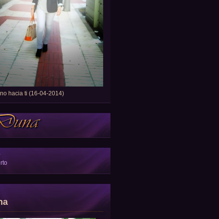
o hacia ti (16-04-2014)
a
rto
na