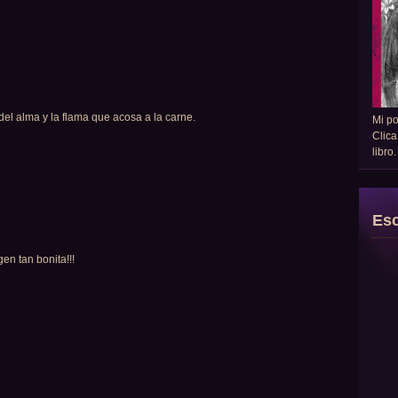
del alma y la flama que acosa a la carne.
Mi p
Clica
libro
Esc
en tan bonita!!!