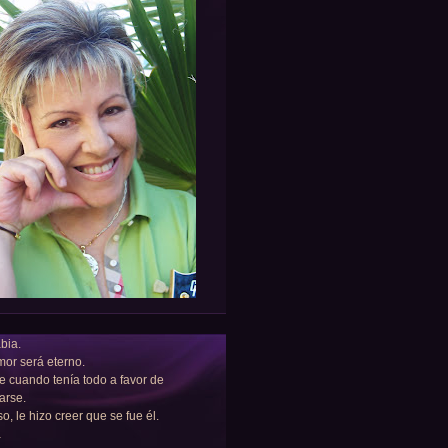
bia.
or será eterno.
e cuando tenía todo a favor de
arse.
so, le hizo creer que se fue él.
a