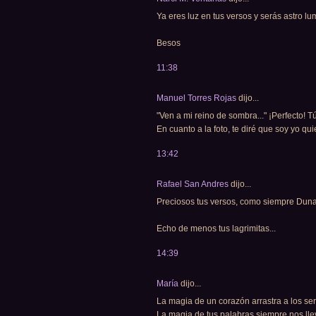
Ya eres luz en tus versos y serás astro l
Besos
11:38
Manuel Torres Rojas
dijo...
"Ven a mi reino de sombra..." ¡Perfecto! 
En cuanto a la foto, te diré que soy yo qu
13:42
Rafael San Andres
dijo...
Preciosos tus versos, como siempre Duna
Echo de menos tus lagrimitas...
14:39
María
dijo...
La magia de un corazón arrastra a los ser
La magia de tus palabras siempre nos llev