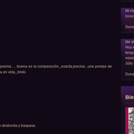
Mi ma
locur
Dun
Me si
Hoy 
tengo
mism
Sólo 
 poema..... buena es la comparación,,,exacta,precisa...una pompa de
 en vida,,,lindo
Dun
Bie
n desborda y traspasa.