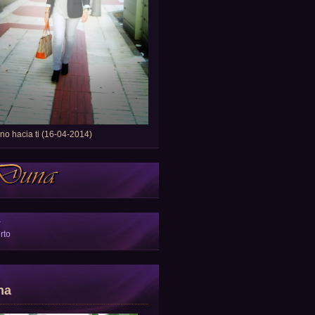
o hacia ti (16-04-2014)
a
rto
na