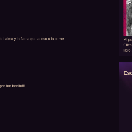
del alma y la flama que acosa a la carne.
Mi p
Clica
libro
Esc
en tan bonita!!!