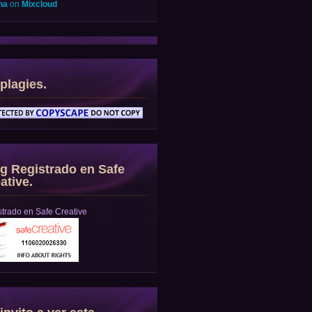
na
on
Mixcloud
plagies.
g Registrado en Safe
ative.
trado en Safe Creative