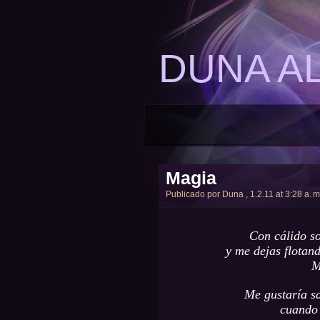
DUNA A
Magia
Publicado por
Duna
, 1.2.11 at 3:28 a. m
Con cálido s
y me dejas flotand
M
Me gustaría sa
cuando 