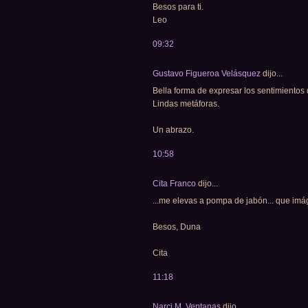
Besos para ti.
Leo
09:32
Gustavo Figueroa Velásquez
dijo...
Bella forma de expresar los sentimientos 
Lindas metáforas.
Un abrazo.
10:58
Cita Franco
dijo...
...me elevas a pompa de jabón... que imág
Besos, Duna
Cita
11:18
Narci M. Ventanas
dijo...