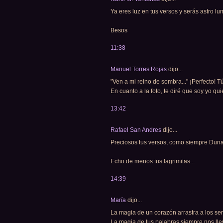
Ya eres luz en tus versos y serás astro l
Besos
11:38
Manuel Torres Rojas
dijo...
"Ven a mi reino de sombra..." ¡Perfecto! 
En cuanto a la foto, te diré que soy yo qu
13:42
Rafael San Andres
dijo...
Preciosos tus versos, como siempre Duna
Echo de menos tus lagrimitas...
14:39
María
dijo...
La magia de un corazón arrastra a los ser
La magia de tus palabras siempre nos llev