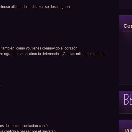
uminoso allí donde tus brazos se desplieguen.
Con
Tú también, como yo, tienes conmovido el corazón.
ien agradece en el alma tu deferencia...¡Gracias mil, duna mutable!
.
D
D
es de luz que contactan con él.
Tam
a contigo a pasear por el universo.