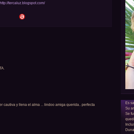
http://tercaluz.blogspot.com/
TA.
Es sa
r cautiva y llena el alma ... lindoo amiga querida.. perfecta
Su am
Se fu
qued
Inclu
Dun