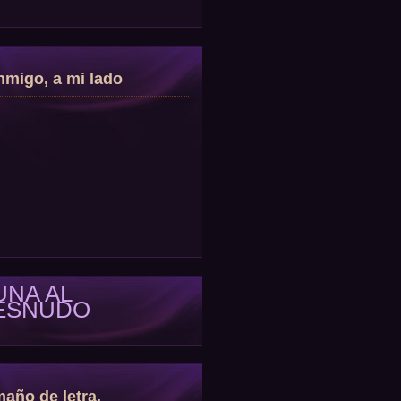
migo, a mi lado
UNA AL
ESNUDO
año de letra.