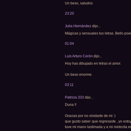
Un beso, saludos
23:20
Julia Hernández
dijo...
Mágicas y sensuales tus letras. Bello po
01:04
Luis Arturo Cerón
dijo...
Hoy has dibujado en letras el amor.
Un beso enorme.
03:11
Patricia 333
dijo...
Duna !!
Gracias por no olvidarte de mi :)
que gusto saber que regresaste , yo esto
tuve mi mano lastimada y a mi nietecita 