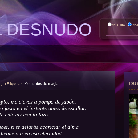
L DESNUDO
this site
th
Du
., in Etiquetas:
Momentos de magia
oplo, me elevas a pompa de jabón,
o justo en el instante antes de estallar.
e enlazas con tu lazo.
ber, si te dejarás acariciar el alma
llegue a ti en esa eternidad.