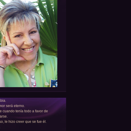
bia.
or será eterno.
e cuando tenía todo a favor de
arse.
so, le hizo creer que se fue él.
a