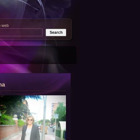
e web
na