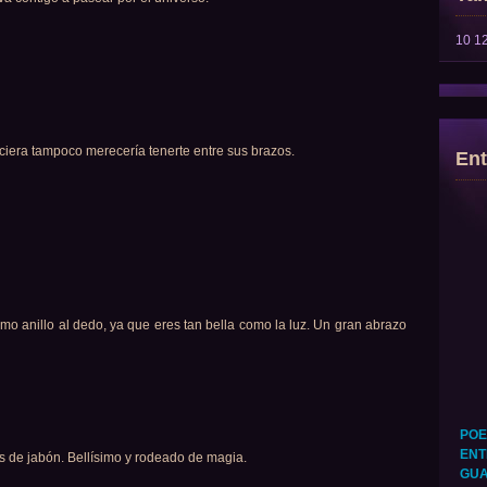
10
1
hiciera tampoco merecería tenerte entre sus brazos.
Ent
omo anillo al dedo, ya que eres tan bella como la luz. Un gran abrazo
POE
ENT
s de jabón. Bellísimo y rodeado de magia.
GUA