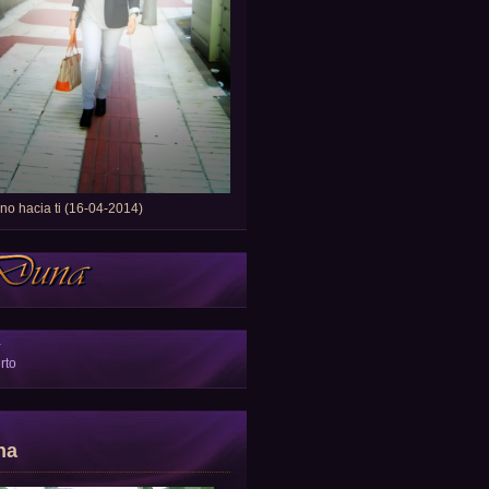
o hacia ti (16-04-2014)
a
rto
na