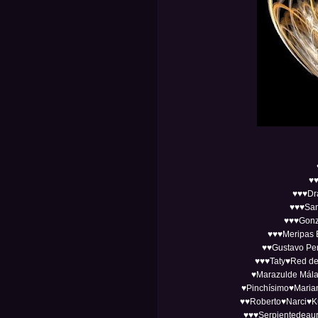
♥♥
♥♥♥Dr
♥♥♥San
♥♥♥Gonz
♥♥♥Meripas 
♥♥Gustavo Per
♥♥♥Taty♥Red de
♥Marazulde Mála
♥Pinchísimo♥Mari
♥♥Roberto♥Narci♥K
♥♥♥Serpientedeau