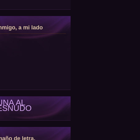
migo, a mi lado
UNA AL
ESNUDO
año de letra.