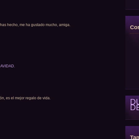
ue has hecho, me ha gustado mucho, amiga.
Con
 NAVIDAD.
zón, es el mejor regalo de vida.
D
D
Tam