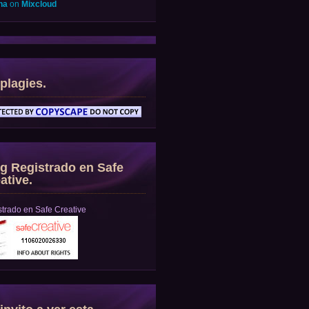
na
on
Mixcloud
plagies.
g Registrado en Safe
ative.
trado en Safe Creative