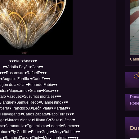
Camin
♥♥♥Vul♥Ana♥♥♥
♥♥Adolfo Payés♥Gap♥♥
♥♥♥Rosarosae♥RafaelF♥♥♥
♥Augusto Zorrilla ♥CarloZ♥♥♥
agón de azúcar♥Eduardo Fabio♥♥
dra♥Majecarmu♥Gianni♥Rosa♥♥♥
alo Vázquez♥Susurros mortales♥♥♥
Dun
Blanquet♥SamuelRego♥Clandestino♥♥♥
Robe
tierra♥FranciscoJ.♥León Plata♥MartaM♥♥
l Navegante♥Carlos Zapata♥PacoFerris♥♥♥
ga♥Marcos Alonso♥Liliana G♥Zeze♥Héctor♥
ana♥floramarilla♥Ego_mismo♥Leonel♥Sommer♥
Du
uban♥Ely Cadillo♥Erick♥Gogo♥Mery♥Bubble♥♥
ra♥Ramón JZarza♥Thoty♥Mery Larrimua♥♥♥♥♥