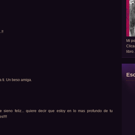
!!
Mi p
Clica
libro
Esc
a ti. Un beso amiga.
e sieno feliz... quiere decir que estoy en lo mas profundo de tu
s!!!!