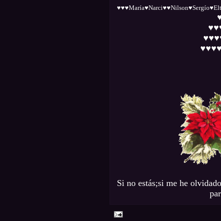
♥♥♥María♥Narci♥♥Nilson♥Sergío♥El
♥♥
♥♥♥♥
♥♥♥♥
Si no estás;si me he olvidado
par