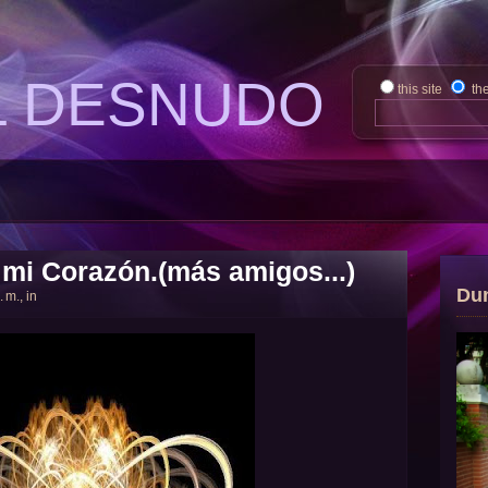
L DESNUDO
this site
th
 mi Corazón.(más amigos...)
Du
 m., in