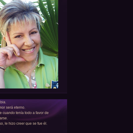
bia.
or será eterno.
e cuando tenía todo a favor de
arse.
so, le hizo creer que se fue él.
a