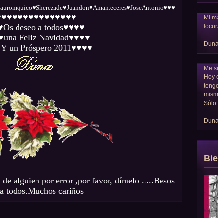
tauromquico♥Sherezade♥Juandon♥Amanteceres♥JoseAntonio♥♥♥
♥♥♥♥♥♥♥♥♥♥♥♥♥♥♥
Mi ma
♥Os deseo a todos♥♥♥♥
locur
una Feliz Navidad♥♥♥♥
Dun
Y un Próspero 2011♥♥♥♥
Me si
Hoy 
tengo
mism
Sólo 
Dun
Bie
 de alguien por error ,por favor, dímelo .....Besos
a todos.Muchos cariños