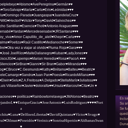
elplebeyo♥Abismo♥AvePeregrina
♥Germán♥♥
o♥ToroSalvaje♥María♥Carla♥Eris♥Leónidas♥♥♥
la♥Domingo Parada♥Juangaspar♥JuandelaCruz♥
♥WIG♥HectorP♥Victor♥Tony♥David♥Salvochea♥♥
cho Santillan♥Esencia♥Thoti♥Antonio Aragues♥♥♥
ersabé♥Yardan♥Mercedeseisabel♥JRSantana♥♥♥
oy_viva♥Amor Capullito_de_alelí♥Khepri♥Carla♥♥♥
 alma♥Poetiza♥Raúl Castillo♥Medianoche♥♥Somer♥♥
rel♥Otra vez a viajar al olvido♥Pluma Roja♥Gara♥♥♥
a♥José JoelRíos♥MaiteDalianegra♥Kuban♥LadyJones♥♥
nciscoJGil♥Lupempo♥Marian Heredia♥Rosa♥PacoA.♥♥♥
♥Silencios♥SirBran♥Gianni♥Sir Bran♥Gabor♥Miranda♥♥♥
og♥CBruce♥C.Gesmundo♥Kathy♥Brétama♥Balteu♥♥Beatriz♥
beleCamargo♥Sandra♥Juan Pan♥Poesía♥RicardoMiñana♥♥♥
win♥Selu♥Z.A.Freitosa♥A.Delgado♥StellaMarís♥JuliaIssa♥♥
is Villaseñor♥Javier♥doloralfa♥♥Ursula♥MarcosA♥Cita♥Un ♥
maciones♥♥ poéticas♥Rainbowtorrelavega♥JMAlonso♥Beatriz♥♥
Es sa
androL♥♥EnriqueGracia♥JoseAntonio♥LuisRodriguez♥♥♥♥Poet
Su am
a
Se fu
qued
chita♥Luna♥DelfínenLibertad♥DavidQuintana♥Víctor♥Jivago♥
Inclu
ul♥Dilman♥Poseidón♥Verónica♥SonrisaHiperión♥AldhanaxSwan
Dun
♥