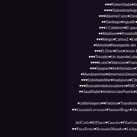
♥♥♥RubenSada♥No
♥♥♥♥Salvadorplieg
♥♥♥MáximoCano♥Zare
♥♥Santiago♥Agustín
♥♥♥J Calderon♥El gau
♥♥Madison♥♥RosarioB
♥♥♥Meigo♥CarlosZ ♥Est
♥Melodía♥Navegante del
♥♥♥El Drac♥Eros♥Jesús B
♥♥♥Trovator♥Un duendeLol
♥♥♥♥LuisG♥Silencios♥Fra
♥♥♥GasparII♥IrethNolatary
♥Mundoanimal♥dimensionZelazn
♥♥♥EstrelladeMar♥Hadaluna♥Ci
♥♥♥Buscadordebuscadores♥RMC♥El
♥♥JaudNabir♥AméricoJanPuerta♥Lu
♥colibríviajero♥♥Paloma♥Transfor
♥♥GuzmánLavenant♥SamuelRego♥Alej
delCielo♥
ElFlaco♥Gaucho♥PilarGau
♥♥PacoFerris♥ReinadelMambo♥Lichaz