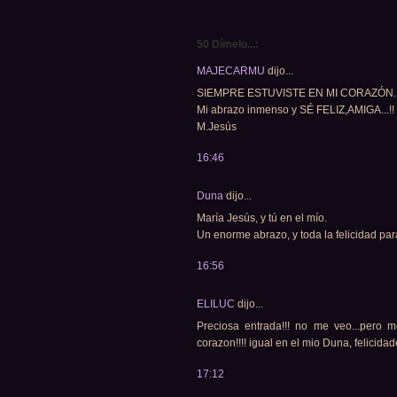
50 Dímelo...:
MAJECARMU
dijo...
SIEMPRE ESTUVISTE EN MI CORAZÓN...
Mi abrazo inmenso y SÉ FELIZ,AMIGA...!!
M.Jesús
16:46
Duna
dijo...
María Jesús, y tú en el mío.
Un enorme abrazo, y toda la felicidad par
16:56
ELILUC
dijo...
Preciosa entrada!!! no me veo...pero m
corazon!!!! igual en el mio Duna, felicidade
17:12