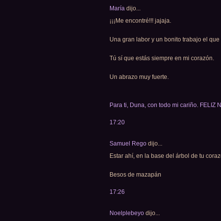
María
dijo...
¡¡¡Me encontré!!! jajaja.
Una gran labor y un bonito trabajo el q
Tú sí que estás siempre en mi corazón.
Un abrazo muy fuerte.
Para ti, Duna, con todo mi cariño. FELIZ
17:20
Samuel Rego
dijo...
Estar ahí, en la base del árbol de tu cora
Besos de mazapán
17:26
Noelplebeyo
dijo...