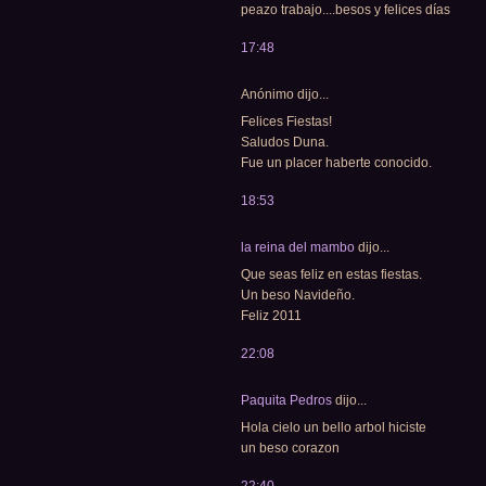
peazo trabajo....besos y felices días
17:48
Anónimo dijo...
Felices Fiestas!
Saludos Duna.
Fue un placer haberte conocido.
18:53
la reina del mambo
dijo...
Que seas feliz en estas fiestas.
Un beso Navideño.
Feliz 2011
22:08
Paquita Pedros
dijo...
Hola cielo un bello arbol hiciste
un beso corazon
22:40