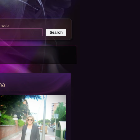
e web
na