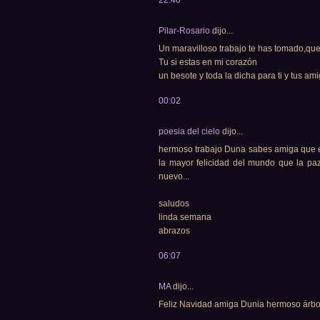
Pilar-Rosario
dijo...
Un maravilloso trabajo te has tomado,que
Tu si estas en mi corazón
un besote y toda la dicha para ti y tus am
00:02
poesia del cielo
dijo...
hermoso trabajo Duna sabes amiga que est
la mayor felicidad del mundo que la paz
nuevo...
saludos
linda semana
abrazos
06:07
MA
dijo...
Feliz Navidad amiga Dunia hermoso árbo