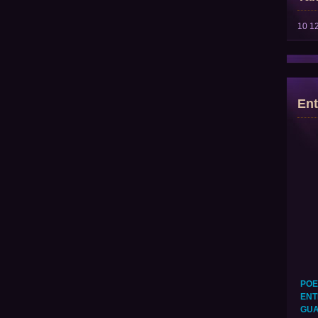
10
1
Ent
POE
ENT
GUA