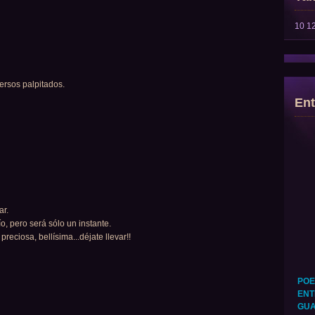
10
1
versos palpitados.
Ent
ar.
o, pero será sólo un instante.
eciosa, bellísima...déjate llevar!!
POE
ENT
GUA