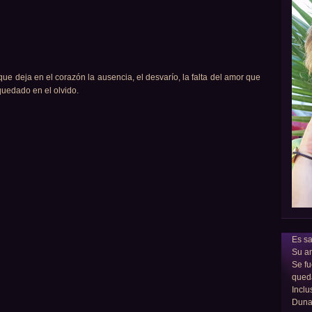
que deja en el corazón la ausencia, el desvarío, la falta del amor que
quedado en el olvido.
Es sa
Su am
Se fu
qued
Inclu
Dun