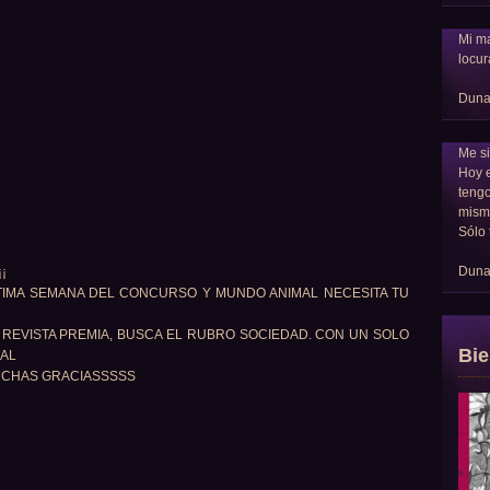
Mi ma
locur
Dun
Me si
Hoy 
tengo
mism
Sólo 
Dun
¡
TIMA SEMANA DEL CONCURSO Y MUNDO ANIMAL NECESITA TU
 REVISTA PREMIA, BUSCA EL RUBRO SOCIEDAD. CON UN SOLO
Bie
MAL
UCHAS GRACIASSSSS