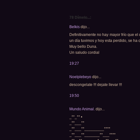
78 Dímelo...:
Belkis
dijo...
Definitivamente no hay mayor frío que el 
un día tuvimos y hoy esta perdido, se ha 
Muy bello Duna.
Un saludo cordial
19:27
Noelplebeyo
dijo...
descongelate !!! dejate llevar !!!
19:50
Mundo Animal.
dijo...
_**_** •
_**___**
_**___**_________****
_**___**_______**___****