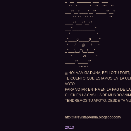
_**__**_______*___**___**
__**__*______*__**__***__**
___**__*____*__**_____**__*
____**_**__**_**________**
____**___**__**
___*___________*
__*_____________*
_*____0_____0____*
_*___/___@___\___*
_*___\__/*\__/___*
___*_____W_____*
_____**_____**
_______******_____
¡¡¡HOLA AMIGA DUNA, BELLO TU POST¡¡
TE CUENTO QUE ESTAMOS EN LA UL
VOTO.
PARA VOTAR ENTRA EN LA PAG DE LA
CLICK EN LA CASILLA DE MUNDO ANI
TENDREMOS TU APOYO. DESDE YA M
http://larevistapremia.blogspot.com/
20:13