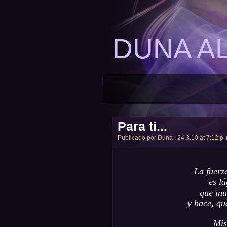
DUNA A
Para ti...
Publicado por
Duna
, 24.3.10 at 7:12 p.
La fuerz
es lá
que in
y hace, qu
Mis