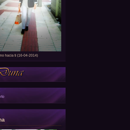
o hacia ti (16-04-2014)
a
rto
na