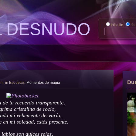
L DESNUDO
this site
th
Du
 m., in Etiquetas:
Momentos de magia
a de tu recuerdo transparente,
grima cristalina de rocío,
unda mi vehemente desvarío,
e en mi soledad, estés presente.
 labios son dulces rejas,