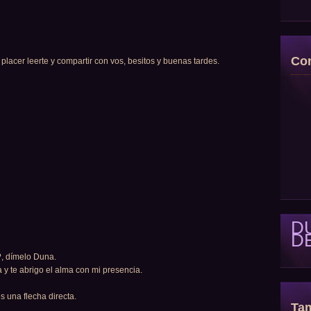
Con
acer leerte y compartir con vos, besitos y buenas tardes.
D
D
, dímelo Duna.
y te abrigo el alma con mi presencia.
s una flecha directa.
Tam