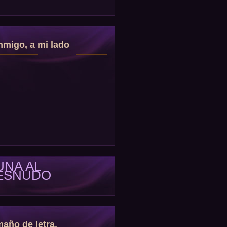
migo, a mi lado
UNA AL
ESNUDO
año de letra.