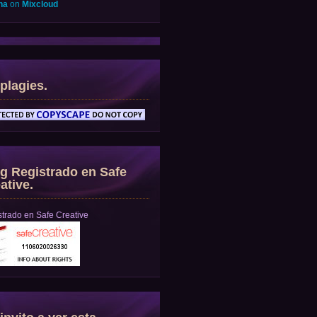
na
on
Mixcloud
plagies.
g Registrado en Safe
ative.
trado en Safe Creative