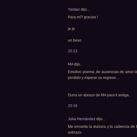
Yardan
dijo...
Para mí? gracias !
je je
un beso
20:13
MA
dijo...
Emotivo poema ,de ausencias de amor lag
perdido y esperar su regreso....
Duna un abrazo de MA para ti amiga .
20:19
Julia Hernández
dijo...
Me encanta la dulzura y la cadencia de t
asbrazo.