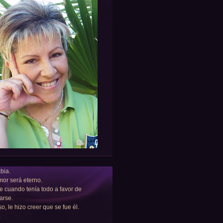
bia.
or será eterno.
e cuando tenía todo a favor de
arse.
so, le hizo creer que se fue él.
a