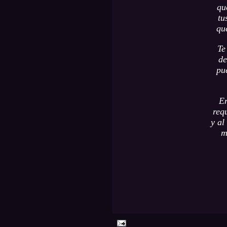
qu
tu
qu
Te
de
pu
En
req
y al
m