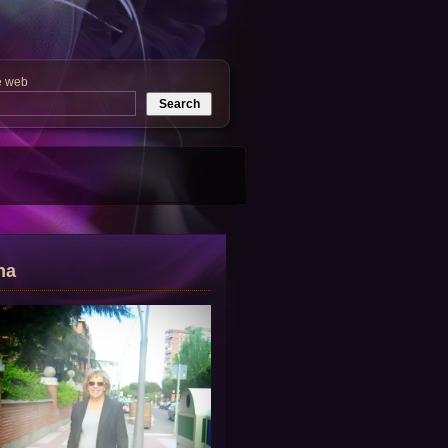
e web
na