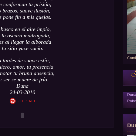
e conforman tu prisión,
s brazos, suave ilusión,
e pone fin a mis quejas.
 busco en el aire impío,
 la oscura madrugada,
es al llegar la alborada
tu sitio yace vacío.
Camin
 tardes de suave estío,
uiero, amor, tu presencia
 notar tu bruna ausencia,
i ser se muere de frío.
Duna
24-03-2010
Dun
Robe
Du