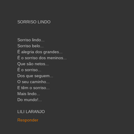
SORRISO LINDO
Sorriso lindo...
Sorriso belo...
É alegria dos grandes...
É o sorriso dos meninos...
Que são netos...
É o sorriso...
Dos que seguem...
O seu caminho...
E têm o sorriso...
Mais lindo...
Do mundo!...
LILI LARANJO
Responder