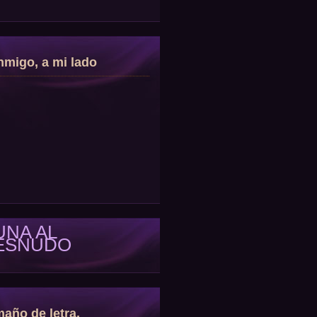
migo, a mi lado
UNA AL
ESNUDO
año de letra.