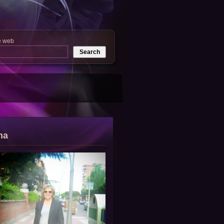
e web
na