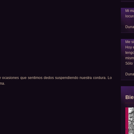
Mi ma
locur
Dun
Me si
Hoy 
tengo
mism
Sólo 
Dun
y ocasiones que sentimos dedos suspendiendo nuestra cordura. Lo
ma.
Bie