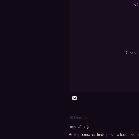
aú
Y rezo 
20 Dímelo...:
aapayés
dijo...
Bello poema. es lindo pasar a leerte sie