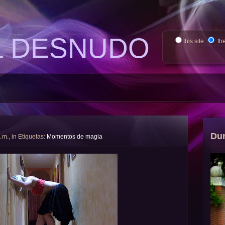
L DESNUDO
this site
th
Du
. m., in Etiquetas:
Momentos de magia