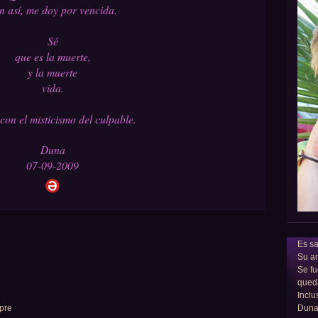
n así, me doy por vencida.
Sé
que es la muerte,
y la muerte
vida.
con el misticismo del culpable.
Duna
07-09-2009
Es sa
Su am
Se fu
qued
Inclu
mpre
Dun