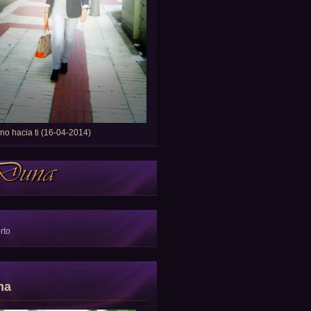
o hacia ti (16-04-2014)
a
rto
na