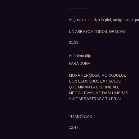
--------------
Augusto si te erizó la piel, amigo, creo qu
UN ABRAZO A TODOS. GRACIAS.
01:29
Anónimo dijo...
PARA DUNA
MORA HERMOSA, MORA DULCE
CON ESOS OJOS EXTRAÑOS
QUE MIRAN LA ETERNIDAD,
ME CAUTIVAS, ME DASLUMBRAS
Y ME ARRASTRAS A TU BRIAL
TU ANÓNIMO
12:47