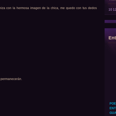
oniza con la hermosa imagen de la chica, me quedo con tus dedos
10
1
Ent
, permanecerán.
POE
ENT
GUA