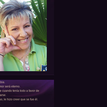
bia.
or será eterno.
e cuando tenía todo a favor de
arse.
so, le hizo creer que se fue él.
a