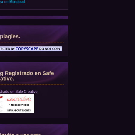
na
on
Mixcloud
plagies.
g Registrado en Safe
ative.
trado en Safe Creative