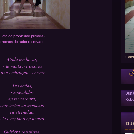
(Foto de propiedad privada),
erechos de autor reservados.
Camin
Atada me llevas,
y tu yunta me desliza
 una embriaguez certera.
Tus dedos,
suspendidos
Dun
en mi cordura,
Robe
convierten un momento
en eternidad,
y la eternidad en locura.
Du
Quisiera resistirme,