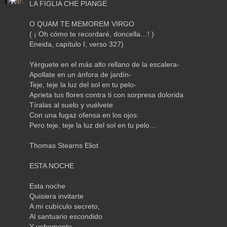
LA FIGLIA CHE PIANGE
O QUAM TE MEMOREM VIRGO
( ¡ Oh cómo te recordaré, doncella…! )
Eneida, capítulo I, verso 327)
Yérguete en el más alto rellano de la escalera-
Apollate en un ánfora de jardín-
Teje, teje la luz del sol en tu pelo-
Aprieta tus flores contra ti con sorpresa dolorida
Tíralas al suelo y vuélvete
Con una fugaz ofensa en los ojos:
Pero teje, teje la luz del sol en tu pelo…
Thomas Stearns Eliot
ESTA NOCHE
Esta noche
Quisiera invitarte
A mi cubículo secreto,
Al santuario escondido
Y vehemente,