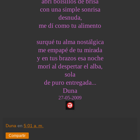
abrí bolsillos de brisa
con una simple sonrisa
desnuda,
me dí como tu alimento
surqué tu alma nostálgica
me empapé de tu mirada
y en tus brazos esa noche
morí al despertar el alba,
sola
de puro entregada...
Duna
27-05-2009
Duna
en
5:01 a. m.
Compartir