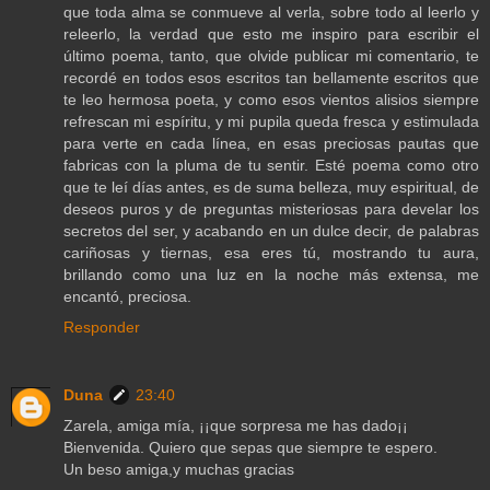
que toda alma se conmueve al verla, sobre todo al leerlo y
releerlo, la verdad que esto me inspiro para escribir el
último poema, tanto, que olvide publicar mi comentario, te
recordé en todos esos escritos tan bellamente escritos que
te leo hermosa poeta, y como esos vientos alisios siempre
refrescan mi espíritu, y mi pupila queda fresca y estimulada
para verte en cada línea, en esas preciosas pautas que
fabricas con la pluma de tu sentir. Esté poema como otro
que te leí días antes, es de suma belleza, muy espiritual, de
deseos puros y de preguntas misteriosas para develar los
secretos del ser, y acabando en un dulce decir, de palabras
cariñosas y tiernas, esa eres tú, mostrando tu aura,
brillando como una luz en la noche más extensa, me
encantó, preciosa.
Responder
Duna
23:40
Zarela, amiga mía, ¡¡que sorpresa me has dado¡¡
Bienvenida. Quiero que sepas que siempre te espero.
Un beso amiga,y muchas gracias